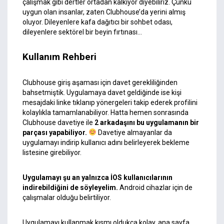
çalışmak gibi dertler ortadan kalkıyor diyebiliriz. Çünkü
uygun olan insanlar, zaten Clubhouse’da yerini almış
oluyor. Dileyenlere kafa dağıtıcı bir sohbet odası,
dileyenlere sektörel bir beyin fırtınası…
Kullanım Rehberi
Clubhouse giriş aşaması için davet gerekliliğinden
bahsetmiştik. Uygulamaya davet geldiğinde ise kişi
mesajdaki linke tıklanıp yönergeleri takip ederek profilini
kolaylıkla tamamlanabiliyor. Hatta hemen sonrasında
Clubhouse davetiye ile
2 arkadaşını bu uygulamanın bir
parçası yapabiliyor.
Davetiye almayanlar da
uygulamayı indirip kullanıcı adını belirleyerek bekleme
listesine girebiliyor.
Uygulamayı şu an yalnızca İOS kullanıcılarının
indirebildiğini de söyleyelim.
Android cihazlar için de
çalışmalar olduğu belirtiliyor.
Uygulamayı kullanmak kısmı oldukça kolay, ana sayfa