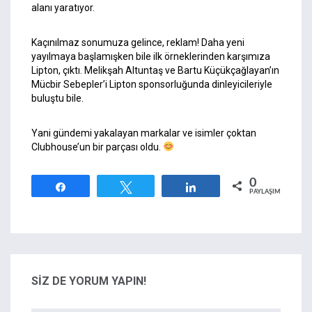
alanı yaratıyor.
Kaçınılmaz sonumuza gelince, reklam! Daha yeni
yayılmaya başlamışken bile ilk örneklerinden karşımıza
Lipton, çıktı. Melikşah Altuntaş ve Bartu Küçükçağlayan’ın
Mücbir Sebepler’i
Lipton
sponsorluğunda dinleyicileriyle
buluştu bile.
Yani gündemi yakalayan markalar ve isimler çoktan
Clubhouse’un bir parçası oldu.
0
Paylaş
Tweetle
Paylaş
PAYLAŞIMLAR
SİZ DE YORUM YAPIN!