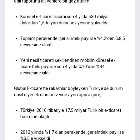
adlı raporuna ait verilere bir göz atalım.
Küresel e-ticaret hacmi son 4 yılda 630 milyar
dolardan 1,6 trilyon dolar seviyesine yükseldi.
Toplam perakende içerisindeki payı ise %4,2’den %8,5
seviyesine ulaştı.
Yeni nesil ticareti şekillendiren mobilin küresel e-
ticaretteki payı ise son 4 yılda %10’dan %44
seviyesine çıktı.
Global E-ticarette rakamlar böyleyken Türkiye’de durum
nasıl diyecek olursanız yine aynı rapora göre;
Türkiye, 2016 itibariyle 17,5 milyar TL’lik bir e-ticaret
hacmine ulaştı.
2012 yılında %1,7 olan perakende içerisindeki payı ise
%3,5’e yükseldi.