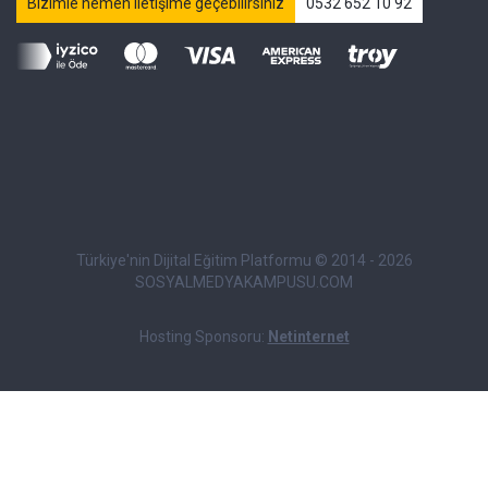
Bizimle hemen iletişime geçebilirsiniz
0532 652 10 92
Türkiye'nin Dijital Eğitim Platformu © 2014 - 2026
SOSYALMEDYAKAMPUSU.COM
Hosting Sponsoru:
Netinternet