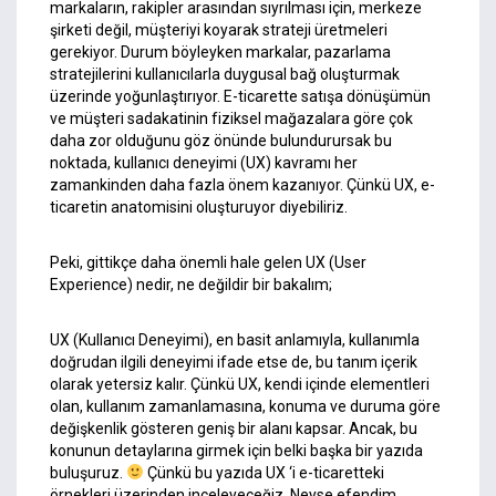
markaların, rakipler arasından sıyrılması için, merkeze
şirketi değil, müşteriyi koyarak strateji üretmeleri
gerekiyor. Durum böyleyken markalar, pazarlama
stratejilerini kullanıcılarla duygusal bağ oluşturmak
üzerinde yoğunlaştırıyor. E-ticarette satışa dönüşümün
ve müşteri sadakatinin fiziksel mağazalara göre çok
daha zor olduğunu göz önünde bulundurursak bu
noktada, kullanıcı deneyimi (UX) kavramı her
zamankinden daha fazla önem kazanıyor. Çünkü UX, e-
ticaretin anatomisini oluşturuyor diyebiliriz.
Peki, gittikçe daha önemli hale gelen UX (User
Experience) nedir, ne değildir bir bakalım;
UX (Kullanıcı Deneyimi), en basit anlamıyla, kullanımla
doğrudan ilgili deneyimi ifade etse de, bu tanım içerik
olarak yetersiz kalır. Çünkü UX, kendi içinde elementleri
olan, kullanım zamanlamasına, konuma ve duruma göre
değişkenlik gösteren geniş bir alanı kapsar. Ancak, bu
konunun detaylarına girmek için belki başka bir yazıda
buluşuruz.
Çünkü bu yazıda UX ‘i e-ticaretteki
örnekleri üzerinden inceleyeceğiz. Neyse efendim