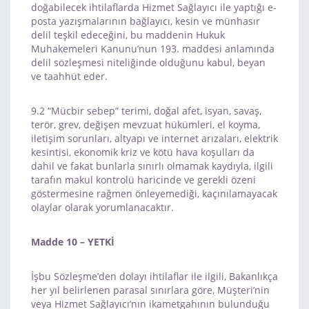
doğabilecek ihtilaflarda Hizmet Sağlayıcı ile yaptığı e-
posta yazışmalarının bağlayıcı, kesin ve münhasır
delil teşkil edeceğini, bu maddenin Hukuk
Muhakemeleri Kanunu’nun 193. maddesi anlamında
delil sözleşmesi niteliğinde olduğunu kabul, beyan
ve taahhüt eder.
9.2 “Mücbir sebep” terimi, doğal afet, isyan, savaş,
terör, grev, değişen mevzuat hükümleri, el koyma,
iletişim sorunları, altyapı ve internet arızaları, elektrik
kesintisi, ekonomik kriz ve kötü hava koşulları da
dahil ve fakat bunlarla sınırlı olmamak kaydıyla, ilgili
tarafın makul kontrolü haricinde ve gerekli özeni
göstermesine rağmen önleyemediği, kaçınılamayacak
olaylar olarak yorumlanacaktır.
Madde 10 – YETKİ
İşbu Sözleşme’den dolayı ihtilaflar ile ilgili, Bakanlıkça
her yıl belirlenen parasal sınırlara göre, Müşteri’nin
veya Hizmet Sağlayıcı’nın ikametgahının bulunduğu