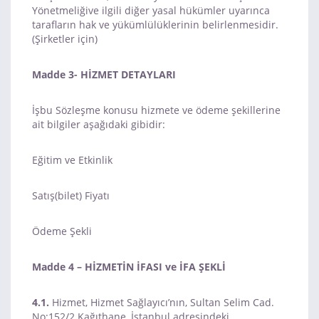
Yönetmeliğive ilgili diğer yasal hükümler uyarınca
tarafların hak ve yükümlülüklerinin belirlenmesidir.
(Şirketler için)
Madde 3- HİZMET DETAYLARI
İşbu Sözleşme konusu hizmete ve ödeme şekillerine
ait bilgiler aşağıdaki gibidir:
Eğitim ve Etkinlik
Satış(bilet) Fiyatı
Ödeme Şekli
Madde 4 – HİZMETİN İFASI ve İFA ŞEKLİ
4.1.
Hizmet, Hizmet Sağlayıcı’nın, Sultan Selim Cad.
No:152/2 Kağıthane, İstanbul adresindeki