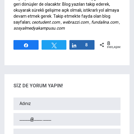
geri dönüşler de olacaktır. Blog yazıları takip ederek,
okuyarak sürekli gelişime açık olmalı, istikrarlı yol almaya
devam etmek gerek. Takip etmekte fayda olan blog
sayfaları;
ceotudent.com , webrazzi.com , fundalina.com ,
sosyalmedyakampusu.com
8
Paylaş
Tweetle
Paylaş
8
PAYLAŞIMLAR
SİZ DE YORUM YAPIN!