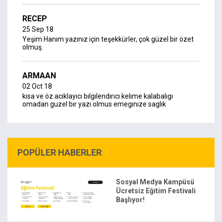
RECEP
25 Sep 18
Yeşim Hanım yazınız için teşekkürler, çok güzel bir özet
olmuş.
ARMAAN
02 Oct 18
kısa ve öz acıklayıcı bılgılendırıcı kelıme kalabalıgı
omadan guzel bır yazı olmus emegınıze saglık
POPÜLER HABERLER
Sosyal Medya Kampüsü
Ücretsiz Eğitim Festivali
Başlıyor!