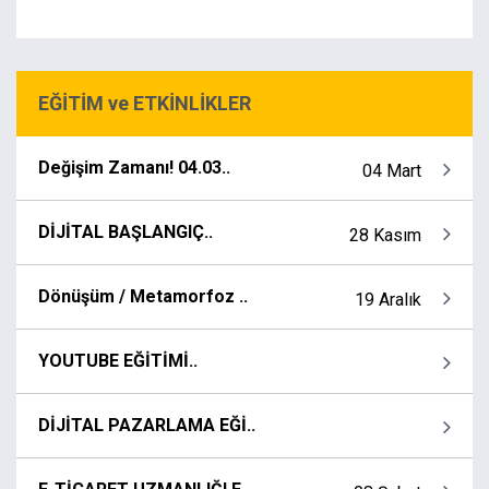
EĞİTİM ve ETKİNLİKLER
Değişim Zamanı! 04.03..
04 Mart
DİJİTAL BAŞLANGIÇ..
28 Kasım
Dönüşüm / Metamorfoz ..
19 Aralık
YOUTUBE EĞİTİMİ..
DİJİTAL PAZARLAMA EĞİ..