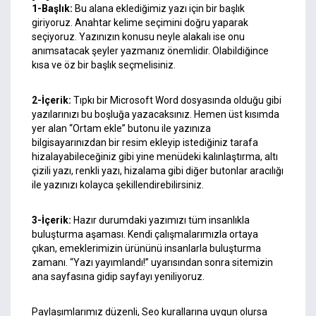
1-Başlık:
Bu alana eklediğimiz yazı için bir başlık
giriyoruz. Anahtar kelime seçimini doğru yaparak
seçiyoruz. Yazınızın konusu neyle alakalı ise onu
anımsatacak şeyler yazmanız önemlidir. Olabildiğince
kısa ve öz bir başlık seçmelisiniz.
2-İçerik:
Tıpkı bir Microsoft Word dosyasında olduğu gibi
yazılarınızı bu boşluğa yazacaksınız. Hemen üst kısımda
yer alan “Ortam ekle” butonu ile yazınıza
bilgisayarınızdan bir resim ekleyip istediğiniz tarafa
hizalayabileceğiniz gibi yine menüdeki kalınlaştırma, altı
çizili yazı, renkli yazı, hizalama gibi diğer butonlar aracılığı
ile yazınızı kolayca şekillendirebilirsiniz.
3-İçerik:
Hazır durumdaki yazımızı tüm insanlıkla
buluşturma aşaması. Kendi çalışmalarımızla ortaya
çıkan, emeklerimizin ürününü insanlarla buluşturma
zamanı. “Yazı yayımlandı!” uyarısından sonra sitemizin
ana sayfasına gidip sayfayı yeniliyoruz.
Paylaşımlarımız düzenli, Seo kurallarına uygun olursa