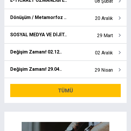
E-TİCARET UZMANLIĞI E..
08 Şubat
Dönüşüm / Metamorfoz ..
20 Aralık
SOSYAL MEDYA VE DİJİT..
29 Mart
Değişim Zamanı! 02.12..
02 Aralık
Değişim Zamanı! 29.04..
29 Nisan
TÜMÜ