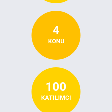
4
KONU
100
KATILIMCI