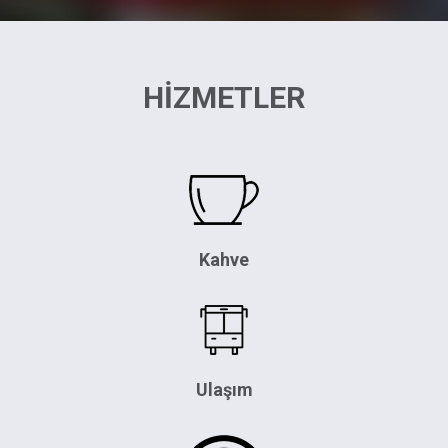
HİZMETLER
Kahve
Ulaşım