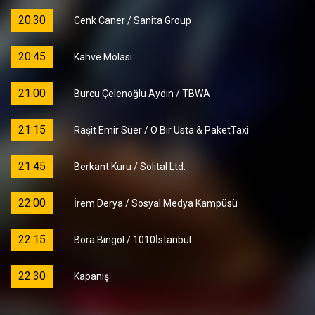
20:30
Cenk Caner / Sanita Group
20:45
Kahve Molası
21:00
Burcu Çelenoğlu Aydın / TBWA
21:15
Raşit Emir Süer / O Bir Usta & PaketTaxi
21:45
Berkant Kuru / Solital Ltd.
22:00
İrem Derya / Sosyal Medya Kampüsü
22:15
Bora Bingöl / 1010İstanbul
22:30
Kapanış