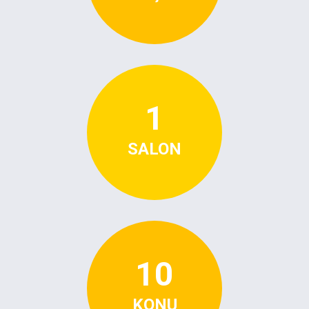
1
SALON
10
KONU