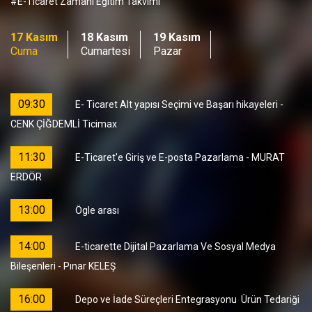
#E-Ticaret Zamanı Eğitim Takvimi
17 Kasım
18 Kasım
19 Kasım
Cuma
Cumartesi
Pazar
09:30
E- Ticaret Alt yapısı Seçimi ve Başarı hikayeleri -
CENK ÇİĞDEMLİ Ticimax
11:30
E-Ticaret'e Giriş ve E-posta Pazarlama - MURAT
ERDÖR
13:00
Ögle arası
14:00
E-ticarette Dijital Pazarlama Ve Sosyal Medya
Bileşenleri - Pınar KELEŞ
16:00
Depo ve İade Süreçleri Entegrasyonu Ürün Tedariği