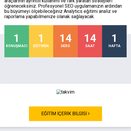
araçlarının ayrıntılı kullanımı ve fark yaratan stratejileri
öğreneceksiniz. Profesyonel SEO uygulamanızın ardından
bu büyümeyi ölçebileceğiniz Analytics eğitimi analiz ve
raporlama yapabilmenize olanak sağlayacak.
1
1
14
14
1
KONUŞMACI
EĞİTMEN
DERS
SAAT
HAFTA
EĞİTİM İÇERİK BİLGİSİ