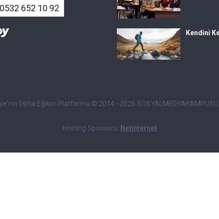
0532 652 10 92
Kendini Ke
iye'nin Dijital Eğitim Platformu © 2014 - 2026 SOSYALMEDYAKAMPUS
Hosting Sponsoru:
Netinternet