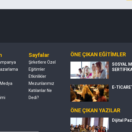
ÖNE ÇIKAN EĞİTİMLER
m
Sayfalar
ampanya
Şirketlere Özel
SOSYAL M
 Pazarlama
Eğitimler
SERTİFİK
Etkinlikler
 Medya
Mezunlarımız
E-TİCARE
Katılanlar Ne
imi
Dedi?
ÖNE ÇIKAN YAZILAR
Dijital Pa