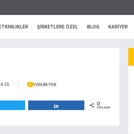
ETKİNLİKLER
ŞİRKETLERE ÖZEL
BLOG
KARİYER
RA 25
YORUM YOK
0
Tweetle
Paylaş
PAYLAŞIMLAR