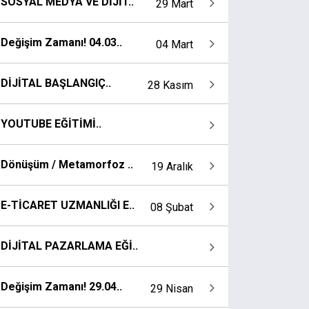
SOSYAL MEDYA VE DİJİT..
29 Mart
Değişim Zamanı! 04.03..
04 Mart
DİJİTAL BAŞLANGIÇ..
28 Kasım
YOUTUBE EĞİTİMİ..
Dönüşüm / Metamorfoz ..
19 Aralık
E-TİCARET UZMANLIĞI E..
08 Şubat
DİJİTAL PAZARLAMA EĞİ..
Değişim Zamanı! 29.04..
29 Nisan