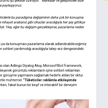
urumu şu şekilde özetliyor:
“Markalar ve geliştiriciler bize
de paylaşıyoruz.
keticilerle bu paradigma değişiminin daha çok bir konuşma
nihayet arabanız gibi cihazlar aracılığıyla her şey gittikçe
k: ‘Hey, eğer bu değişim gerçekleşirse, pazarlama neden
n ya da konuşmacı pazarlama olarak adlandırabileceğimiz
er sohbet yardımcılığı aracılığıyla talep-arz dengesindeki
esi olan Adlingo Diyalog Akışı, MicrosoftBot Framework,
nleşerek görüntülü reklamların içine sohbet reklamları
e bir görüşme yapmasını sağlamak hedefe atılan bir oktur.
vetle muhtemel:
“Tüketiciler reklâmla etkileşimde
ken, fakat bunun bir keşif ve interaktif bir deneyim