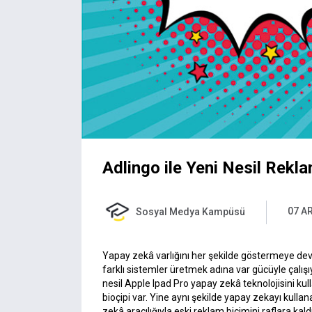
Adlingo ile Yeni Nesil Rekl
07 A
Sosyal Medya Kampüsü
Yapay zekâ varlığını her şekilde göstermeye de
farklı sistemler üretmek adına var gücüyle çalış
nesil Apple Ipad Pro yapay zekâ teknolojisini kull
bioçipi var. Yine aynı şekilde yapay zekayı kullan
zekâ aracılığıyla eski reklam biçimini raflara ka