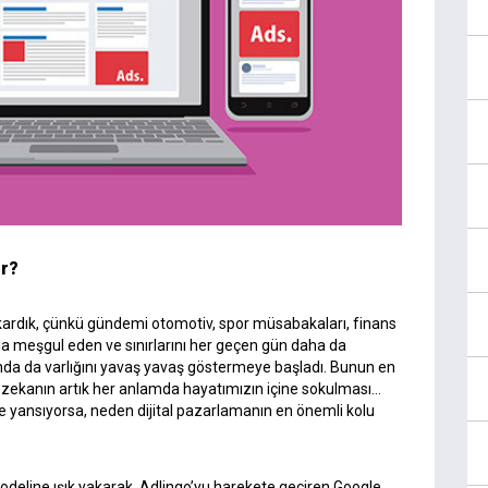
or?
çıkardık, çünkü gündemi otomotiv, spor müsabakaları, finans
rda meşgul eden ve sınırlarını her geçen gün daha da
ında da varlığını yavaş yavaş göstermeye başladı. Bunun en
 zekanın artık her anlamda hayatımızın içine sokulması…
örlere yansıyorsa, neden dijital pazarlamanın en önemli kolu
 modeline ışık yakarak, Adlingo’yu harekete geçiren Google,