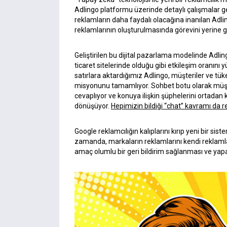
Adlingo platformu üzerinde detaylı çalışmalar gerç
reklamların daha faydalı olacağına inanılan Adli
reklamlarının oluşturulmasında görevini yerine ge
Geliştirilen bu dijital pazarlama modelinde Adli
ticaret sitelerinde olduğu gibi etkileşim oranını 
satırlara aktardığımız Adlingo, müşteriler ve tük
misyonunu tamamlıyor. Sohbet botu olarak müşter
cevaplıyor ve konuya ilişkin şüphelerini ortadan k
dönüşüyor.
Hepimizin bildiği “chat” kavramı da 
Google reklamcılığın kalıplarını kırıp yeni bir s
zamanda, markaların reklamlarını kendi reklamla
amaç olumlu bir geri bildirim sağlanması ve yapa