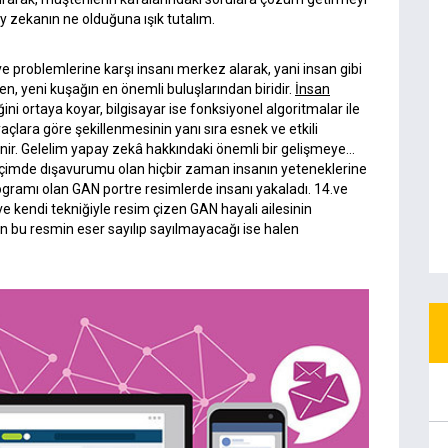
zekanın ne olduğuna ışık tutalım.
e problemlerine karşı insanı merkez alarak, yani insan gibi
n, yeni kuşağın en önemli buluşlarından biridir.
İnsan
ğini ortaya koyar, bilgisayar ise fonksiyonel algoritmalar ile
iyaçlara göre şekillenmesinin yanı sıra esnek ve etkili
ilenir. Gelelim yapay zekâ hakkındaki önemli bir gelişmeye…
biçimde dışavurumu olan hiçbir zaman insanın yeteneklerine
ramı olan GAN portre resimlerde insanı yakaladı. 14.ve
 ve kendi tekniğiyle resim çizen GAN hayali ailesinin
an bu resmin eser sayılıp sayılmayacağı ise halen