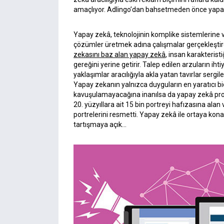
amaçlıyor. Adlingo’dan bahsetmeden önce yapay 
Yapay zekâ, teknolojinin komplike sistemlerine v
çözümler üretmek adına çalışmalar gerçekleştire
zekasını baz alan yapay zekâ
, insan karakteristi
gereğini yerine getirir. Talep edilen arzuların iht
yaklaşımlar aracılığıyla akla yatan tavırlar serg
Yapay zekanın yalnızca duyguların en yaratıcı 
kavuşulamayacağına inanılsa da yapay zekâ prog
20. yüzyıllara ait 15 bin portreyi hafızasına alan
portrelerini resmetti. Yapay zekâ ile ortaya kon
tartışmaya açık…