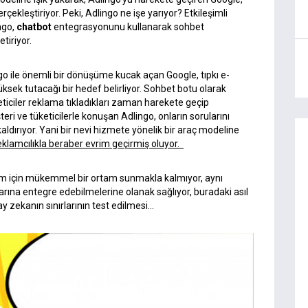
ekleştiriyor. Peki, Adlingo ne işe yarıyor? Etkileşimli
ngo,
chatbot
entegrasyonunu kullanarak sohbet
tiriyor.
ngo ile önemli bir dönüşüme kucak açan Google, tıpkı e-
yüksek tutacağı bir hedef belirliyor. Sohbet botu olarak
eticiler reklama tıkladıkları zaman harekete geçip
i ve tüketicilerle konuşan Adlingo, onların sorularını
aldırıyor. Yani bir nevi hizmete yönelik bir araç modeline
reklamcılıkla beraber evrim geçirmiş oluyor.
istem için mükemmel bir ortam sunmakla kalmıyor, aynı
rına entegre edebilmelerine olanak sağlıyor, buradaki asıl
y zekanın sınırlarının test edilmesi…