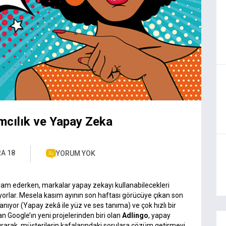
amcılık ve Yapay Zeka
RA 18
YORUM YOK
vam ederken, markalar yapay zekayı kullanabilecekleri
ıyorlar. Mesela kasım ayının son haftası görücüye çıkan son
anıyor (Yapay zekâ ile yüz ve ses tanıma) ve çok hızlı bir
an Google’ın yeni projelerinden biri olan
Adlingo
, yapay
ldırarak, müşterilerin kafalarındaki sorulara çözüm getirmeyi