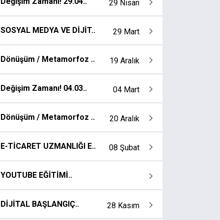
Değişim Zamanı! 29.04..
29 Nisan
SOSYAL MEDYA VE DİJİT..
29 Mart
Dönüşüm / Metamorfoz ..
19 Aralık
Değişim Zamanı! 04.03..
04 Mart
Dönüşüm / Metamorfoz ..
20 Aralık
E-TİCARET UZMANLIĞI E..
08 Şubat
YOUTUBE EĞİTİMİ..
DİJİTAL BAŞLANGIÇ..
28 Kasım