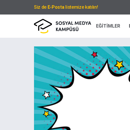
Siz de
E-Posta
listemize katılın!
EĞİTİMLER