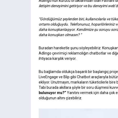
Adlingo’nun kurucu ortaklarından olan Fatnani d
iletişim deneyimini getiriyor ve bu deneyimi web’
“Gördüğümüz şeylerden biri, kullanıcılarla ve tü
ortamı olduğuydu. Telefonunuz, hoparlörleriniz ve 
daha konuşkanlaşıyor. Kendimize şu soruyu sordu
daha konuşkan olmasın? “
Buradan hareketle şunu söyleyebiliriz: Konuşka
Adlingo çevrimiçi reklamcılığın chatbotlar ve diğ
ihtiyaca karşılık veriyor.
Bu bağlamda oldukça başarılı bir başlangıç proj
LiveEngage ve Blip gibi Chatbot araçlarıyla bütü
ekliyor. Unutmayın, markaların tüketicilerle bir
Tabi burada akıllara şöyle bir soru düşmesi kuv
bulunuyor mu?”
Yanıtını vermek için daha çok er
olduğunun altını çizebiliriz.