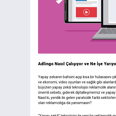
Adlingo Nasıl Çalışıyor ve Ne İşe Yarıy
Yapay zekanın bahsini açıp kısa bir hülasasını 
ve ekonomi, video oyunları ve sağlık gibi alanla
büyüten yapay zekâ teknolojisi reklamcılık alan
önemli sebebi, giderek dijitalleşmemiz ve yapay
Nasıl ki, yenilik ile gelen yaratıcılık farklı sekt
olan reklamcılığa da yansımasın?
“Yapay zekâ” teknolojisi ile yeni bir reklamcılık