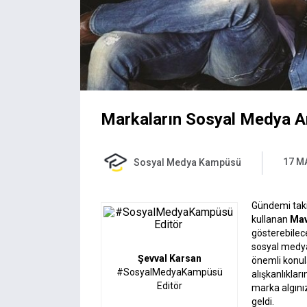
Markaların Sosyal Medya An
17 M
Sosyal Medya Kampüsü
Gündemi taki
kullanan
Mav
gösterebilec
sosyal medya
Şevval Karsan
önemli konul
#SosyalMedyaKampüsü
alışkanlıklar
Editör
marka algınız
geldi.