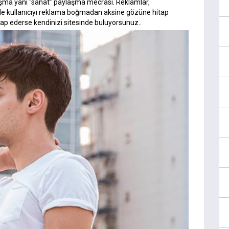
laşma yani “sanat” paylaşma mecrası. Reklamlar,
i de kullanıcıyı reklama boğmadan aksine gözüne hitap
tap ederse kendinizi sitesinde buluyorsunuz..