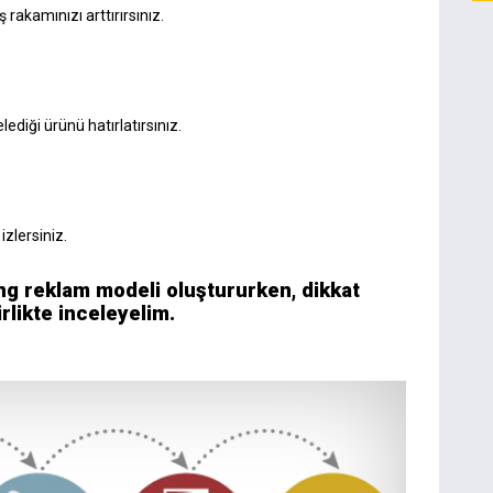
 rakamınızı arttırırsınız.
ediği ürünü hatırlatırsınız.
zlersiniz.
ng reklam modeli oluştururken, dikkat
rlikte inceleyelim.