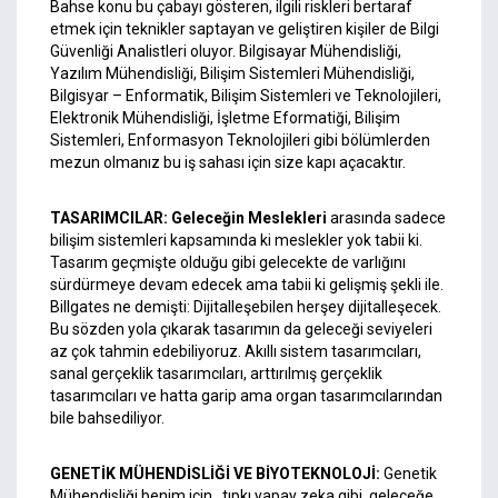
Bahse konu bu çabayı gösteren, ilgili riskleri bertaraf
etmek için teknikler saptayan ve geliştiren kişiler de Bilgi
Güvenliği Analistleri oluyor. Bilgisayar Mühendisliği,
Yazılım Mühendisliği, Bilişim Sistemleri Mühendisliği,
Bilgisyar – Enformatik, Bilişim Sistemleri ve Teknolojileri,
Elektronik Mühendisliği, İşletme Eformatiği, Bilişim
Sistemleri, Enformasyon Teknolojileri gibi bölümlerden
mezun olmanız bu iş sahası için size kapı açacaktır.
TASARIMCILAR:
Geleceğin Meslekleri
arasında sadece
bilişim sistemleri kapsamında ki meslekler yok tabii ki.
Tasarım geçmişte olduğu gibi gelecekte de varlığını
sürdürmeye devam edecek ama tabii ki gelişmiş şekli ile.
Billgates ne demişti: Dijitalleşebilen herşey dijitalleşecek.
Bu sözden yola çıkarak tasarımın da geleceği seviyeleri
az çok tahmin edebiliyoruz. Akıllı sistem tasarımcıları,
sanal gerçeklik tasarımcıları, arttırılmış gerçeklik
tasarımcıları ve hatta garip ama organ tasarımcılarından
bile bahsediliyor.
GENETİK MÜHENDİSLİĞİ VE BİYOTEKNOLOJİ:
Genetik
Mühendisliği benim için, tıpkı yapay zeka gibi, geleceğe