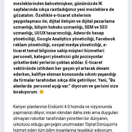
mesleklerinden bahsetmişken; günümüzde İK
sayfalarında sıkça rastladığımız yeni mesleklere de
gözatalım. Özellikle e-ticaret sitelerinin
yaygınlaşması ile; dijital iletişim ve dijital pazarlama
uzmanlığı, bilişim hukuku uzmanlığı, SEM ve SEO
uzmanlığı, UI/UX tasarımcılığı, Adwords hesap
yöneticiliği, Google Analiytics yöneticiliği, Facebook
reklam yöneticiliği, sosyal medya yöneticiliği, e-
ticaret temel bilgisine sahip müşteri hizmetleri
personeli, kategori yöneticisi gibi pozisyonlar
şirketlerdeki yerlerini çoktan aldılar. E-ticaret
sektöründe istihdam her geçen yıl artarak devam
ederken, kalifiye eleman konusunda sıkıntı yaşandığı
da firmalar tarafından sıkça dile getiriliyor. Yani, “Bu
alanlarda personel açığı var.” diyorum ve gerisini size
bırakıyorum.
Kariyer planlarınızı Endüstri 4.0 hızında ve vizyonunda
yapmanızı diliyor; insan ırkından daha zeki ama duyguları
olmayan robotlar tarafından yönetilen bir dünyanın,
ürkütücü olduğu gerçeğini unutmadan ‘Dijital Dönüşüm’e
hizmet eden tüm bilim insanlarına teşekkür ediyorum.