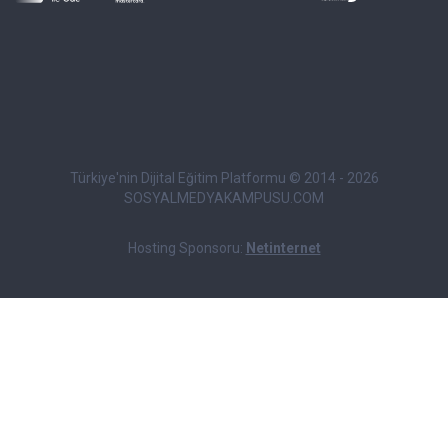
Türkiye'nin Dijital Eğitim Platformu © 2014 - 2026
SOSYALMEDYAKAMPUSU.COM
Hosting Sponsoru:
Netinternet