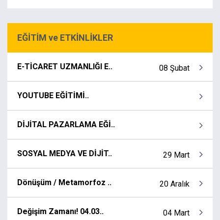
EĞİTİM ve ETKİNLİKLER
E-TİCARET UZMANLIĞI E..
08 Şubat
YOUTUBE EĞİTİMİ..
DİJİTAL PAZARLAMA EĞİ..
SOSYAL MEDYA VE DİJİT..
29 Mart
Dönüşüm / Metamorfoz ..
20 Aralık
Değişim Zamanı! 04.03..
04 Mart