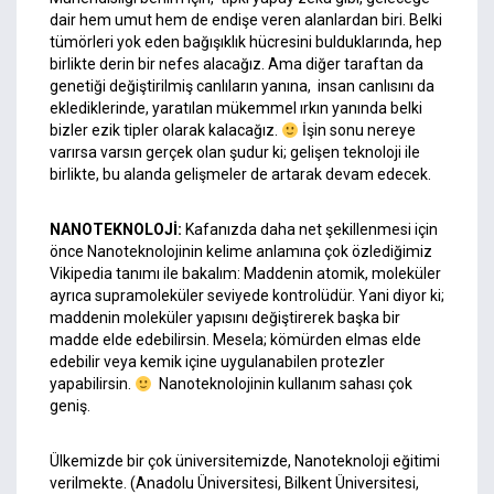
dair hem umut hem de endişe veren alanlardan biri. Belki
tümörleri yok eden bağışıklık hücresini bulduklarında, hep
birlikte derin bir nefes alacağız. Ama diğer taraftan da
genetiği değiştirilmiş canlıların yanına, insan canlısını da
eklediklerinde, yaratılan mükemmel ırkın yanında belki
bizler ezik tipler olarak kalacağız.
İşin sonu nereye
varırsa varsın gerçek olan şudur ki; gelişen teknoloji ile
birlikte, bu alanda gelişmeler de artarak devam edecek.
NANOTEKNOLOJİ:
Kafanızda daha net şekillenmesi için
önce Nanoteknolojinin kelime anlamına çok özlediğimiz
Vikipedia tanımı ile bakalım: Maddenin atomik, moleküler
ayrıca supramoleküler seviyede kontrolüdür. Yani diyor ki;
maddenin moleküler yapısını değiştirerek başka bir
madde elde edebilirsin. Mesela; kömürden elmas elde
edebilir veya kemik içine uygulanabilen protezler
yapabilirsin.
Nanoteknolojinin kullanım sahası çok
geniş.
Ülkemizde bir çok üniversitemizde, Nanoteknoloji eğitimi
verilmekte. (Anadolu Üniversitesi, Bilkent Üniversitesi,