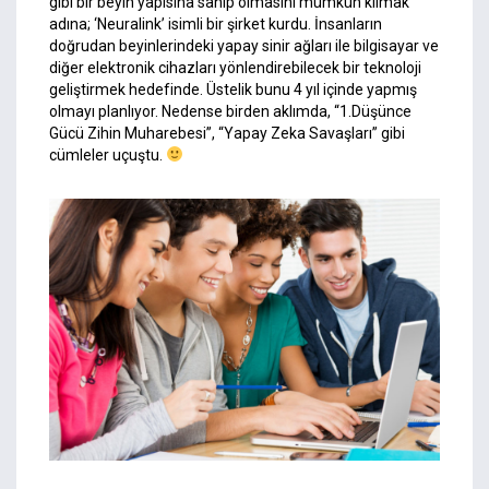
gibi bir beyin yapısına sahip olmasını mümkün kılmak
adına; ‘Neuralink’ isimli bir şirket kurdu. İnsanların
doğrudan beyinlerindeki yapay sinir ağları ile bilgisayar ve
diğer elektronik cihazları yönlendirebilecek bir teknoloji
geliştirmek hedefinde. Üstelik bunu 4 yıl içinde yapmış
olmayı planlıyor. Nedense birden aklımda, “1.Düşünce
Gücü Zihin Muharebesi”, “Yapay Zeka Savaşları” gibi
cümleler uçuştu.