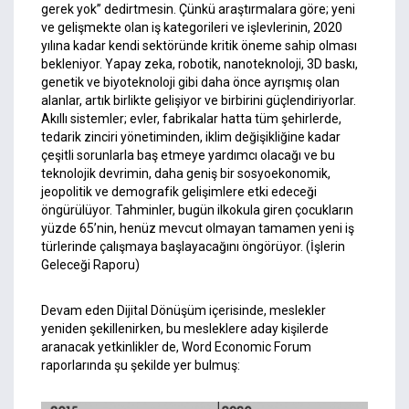
gerek yok” dedirtmesin. Çünkü araştırmalara göre; yeni
ve gelişmekte olan iş kategorileri ve işlevlerinin, 2020
yılına kadar kendi sektöründe kritik öneme sahip olması
bekleniyor. Yapay zeka, robotik, nanoteknoloji, 3D baskı,
genetik ve biyoteknoloji gibi daha önce ayrışmış olan
alanlar, artık birlikte gelişiyor ve birbirini güçlendiriyorlar.
Akıllı sistemler; evler, fabrikalar hatta tüm şehirlerde,
tedarik zinciri yönetiminden, iklim değişikliğine kadar
çeşitli sorunlarla baş etmeye yardımcı olacağı ve bu
teknolojik devrimin, daha geniş bir sosyoekonomik,
jeopolitik ve demografik gelişimlere etki edeceği
öngürülüyor. Tahminler, bugün ilkokula giren çocukların
yüzde 65’nin, henüz mevcut olmayan tamamen yeni iş
türlerinde çalışmaya başlayacağını öngörüyor. (İşlerin
Geleceği Raporu)
Devam eden Dijital Dönüşüm içerisinde, meslekler
yeniden şekillenirken, bu mesleklere aday kişilerde
aranacak yetkinlikler de, Word Economic Forum
raporlarında şu şekilde yer bulmuş: