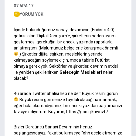
07 ARA 17
YORUM YOK
İçinde bulunduğumuz sanayi devriminin (Endistri 4.0)
getirisi olan ‘Dijital Dönüşüm’e, şirketlerin neden uyum
göstermesi gerektiğini bir önceki yazımda raporlarla
anlatmıştım. (Malumunuz belgelerle konuşmak önemli
) Şirketler dijitalleşirken, mesleklerin yerinde
kalmayacağını söylemek için, moda tabirle Fütürist
olmaya gerek yok. Sektörler ve şirketler, devrimin etkisi
ile yeniden şekillenirken
Geleceğin Meslekleri
neler
olacak?
Bu arada Twitter ahalisi hep ne der: Büyük resmi görün…
Büyük resmi görmenize faydalı olacağına inanarak,
eğer hala okumadıysanız, bir önceki yazıdan başlamanızı
tavsiye ediyorum. Buyurun;
https://goo.gl/uwnvf7
Bizler Dördüncü Sanayi Devriminin henüz
başlangıcındayız; fakat bu kimseye “ohh acele etmemize