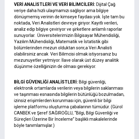
VERİ ANALİSTLERİ VE VERİ BİLİMCİLERİ:
Dijital Çağ
veriye daha hızlı ulaşmamızı sağlıyor ama bilgiye
dönüşmemiş verinin de kimseye faydası yok. İşte tam bu
noktada, Veri Analistleri devreye giriyor. Kayıtlı verileri,
analiz edip bilgiye çeviriyor ve şirketlere anlamlı raporlar
sunuyorlar. Üniversitelerimizin Bilgisayar Mühendisliği,
Yazılım Mühendisliği, Matematik ve İstatistik gibi
bölümlerinden mezun olduktan sonr,a Veri Analisti
olabilirsiniz ancak Veri Bilimcisi olmak istiyorsanız bu
mezunuyetler yetmiyor. İlave olarak üst düzey analitik
düşünme özelliğinizin de olması gerekiyor.
BİLGİ GÜVENLİĞİ ANALİSTLERİ:
Bilgi güvenliği,
elektronik ortamlarda verilerin veya bilgilerin saklanması
ve taşınması esnasında bilgilerin bütünlüğü bozulmadan,
izinsiz erişimlerden korunması için, güvenli bir bilgi
işleme platformu oluşturma çabalarının tümüdür. (Gürol
CANBEK ve Şeref SAĞIROĞLU, “Bilgi, Bilgi Güvenliği ve
Süreçleri Üzerine Bir İnceleme” başlıklı makalelerinde
böyle tanımlamışlar.)