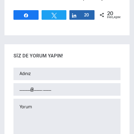
20
Paylaş
Tweetle
Paylaş
20
PAYLAŞIMLAR
SİZ DE YORUM YAPIN!