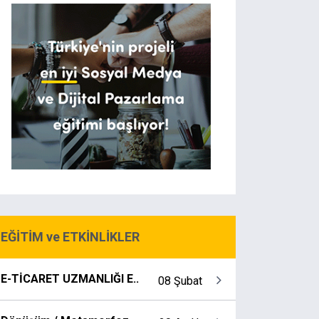
EĞİTİM ve ETKİNLİKLER
E-TİCARET UZMANLIĞI E..
08 Şubat