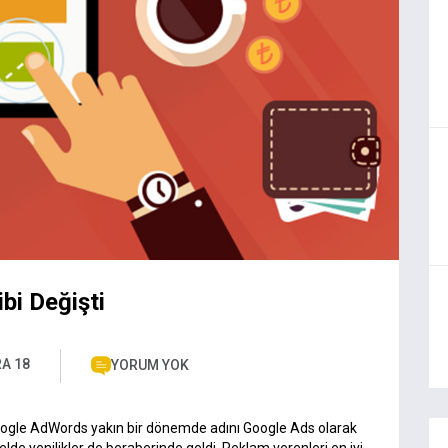
bi Değişti
RA 18
YORUM YOK
Google AdWords yakın bir dönemde adını Google Ads olarak
elde yenilikler de beraberinde geldi. Reklam verenleri en iyi