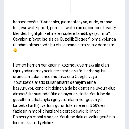
bahsedeceğiz. ‘Concealer, pigmentasyon, nude, crease
bölgesi, waterproof, primer, swatchlama, contour, beauty
blender, highlight’kelimeleri sizlere tanıdık geliyor mu?
Cevabınız ‘evet’ ise siz de Güzellik Blogger’ı olma yolunda
ilk adımı atmış sizde bu etki alanına girmişsiniz demektir.
Hemen hemen her kadının kozmetik ve makyaja olan
ilgisi yadsınamayacak derecede aşikâr. Herhangi bir
ürünü almadan önce mutlaka onu Google veya
Youtube’da aratıp kullananların deneyimlerine
başvuruyor, kendi cilt tipine ya da beklentisine uygun olup
olmadığı konusunda fikir ediniyorlar. Hatta Youtube’da
güzellik markalarıyla ilgili yorumların her geçen yıl
katbekat arttığı ve tüm görüntülenmelerin %50’den
fazlasının mobil cihazlarda gerçekleştiği biliniyor.
Dolayısıyla mobil cihazlar, Youtube’daki güzellik içeriğinin
birinci ekranı diyebiliriz.