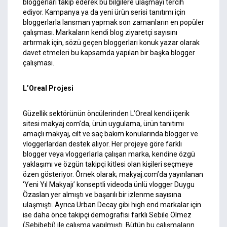
bloggerları takip ederek bu bilgilere ulaşmayı tercih
ediyor. Kampanya ya da yeni ürün serisi tanıtımı için
bloggerlarla lansman yapmak son zamanların en popüler
çalışması. Markaların kendi blog ziyaretçi sayısını
artırmak için, sözü geçen bloggerları konuk yazar olarak
davet etmeleri bu kapsamda yapılan bir başka blogger
çalışması.
L’Oreal Projesi
Güzellik sektörünün öncülerinden L’Oreal kendi içerik
sitesi makyaj.com’da, ürün uygulama, ürün tanıtımı
amaçlı makyaj, cilt ve saç bakım konularında blogger ve
vloggerlardan destek alıyor. Her projeye göre farklı
blogger veya vloggerlarla çalışan marka, kendine özgü
yaklaşımı ve özgün takipçi kitlesi olan kişileri seçmeye
özen gösteriyor. Örnek olarak; makyaj.com’da yayınlanan
‘Yeni Yıl Makyajı’ konseptli videoda ünlü vlogger Duygu
Özaslan yer almıştı ve başarılı bir izlenme sayısına
ulaşmıştı. Ayrıca Urban Decay gibi high end markalar için
ise daha önce takipçi demografisi farklı Sebile Ölmez
(Sebibebi) ile çalışma yapılmıştı. Bütün bu çalışmaların