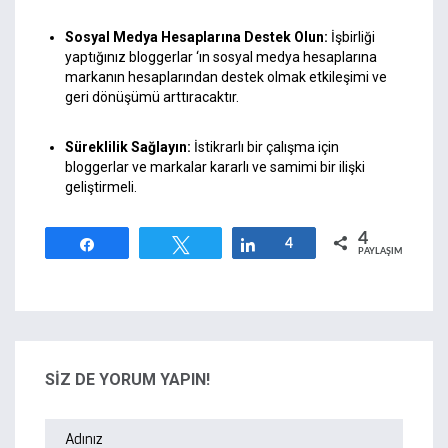
Sosyal Medya Hesaplarına Destek Olun:
İşbirliği
yaptığınız bloggerlar ‘ın sosyal medya hesaplarına
markanın hesaplarından destek olmak etkileşimi ve
geri dönüşümü arttıracaktır.
Süreklilik Sağlayın:
İstikrarlı bir çalışma için
bloggerlar ve markalar kararlı ve samimi bir ilişki
geliştirmeli.
4
Paylaş
Tweetle
Paylaş
4
PAYLAŞIMLAR
SİZ DE YORUM YAPIN!