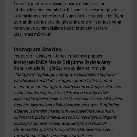
Örneğin; gösterim sayısını, erişim, etkileşim gibi
istatistikleri inceleyebilir hatta sizinle etkileşime geçen
kullanıcılarınızın demografi yapısına bile ulaşabilirler. Aynı
zamanda storieslerle de gösterim, erişim, storiese yanıt
verenler ve ayrılan kişilere kadar istatistik verilere
ulaşılması mümkün.
Instagram Stories
Instagramı süsleyen storiesler bir hayli popüler.
Instagram EMEA Marka Geliştirme Başkanı Amy
Cole,
konuyla ilgili görüşünde şunları belirtmiştir:
“
Instagram topluluğu, Instagram Hikâyelerini büyük bir
yaratıcılıkla kucakladı ve bugün günde 150 milyonun
üzerinde insan Instagram Hikâyelerini kullanıyor. Son beş
aydır insanların gerçekten işletmelerin hikâyeleriyle
ilgilendiğini gözlemledik; öyle ki, en fazla izlenen hikâyelerin
üçte biri, işletmelerin hikâyelerinden oluşuyor. Bugünden
itibaren işletmeler Instagram Hikâyelerinde reklamları
kullanarak global kitleyle, insanların sevdiğini bildiğimiz
kapsayıcı deneyimi kullanarak iletişim kurabilecek.
Önümüzdeki aylarda Türkiye’deki işletmelerin bu yeni
formata nasıl tepki vereceğini görmek için