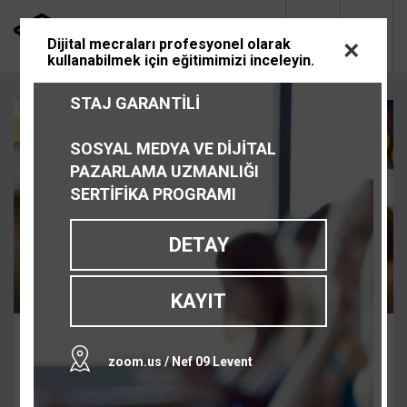
Dijital mecraları profesyonel olarak
×
kullanabilmek için eğitimimizi inceleyin.
STAJ GARANTİLİ
SOSYAL MEDYA VE DİJİTAL
PAZARLAMA UZMANLIĞI
SERTİFİKA PROGRAMI
DETAY
KAYIT
Instagram’da E-Ticaret Nasıl
zoom.us / Nef 09 Levent
Yapılır?