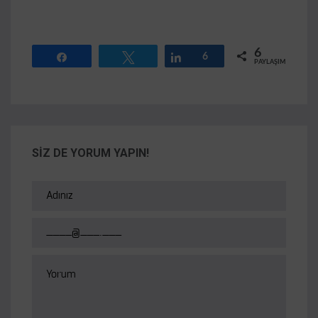
6
Paylaş
Tweetle
Paylaş
6
PAYLAŞIMLAR
SİZ DE YORUM YAPIN!