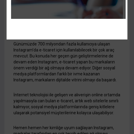
08 KAS 17
YORUM YOK
Günümüzde 700 milyondan fazla kullanıcıya ulaşan
Instagram’da e-ticaret için kullanılabilecek bir çok araç
mevcut. Bu konuda her geçen gün geliştirmelerine de
devam eden Instagram, e-ticaret yapan bu markaların
önem verdiği bir ağ olmaya devam ediyor. Diğer sosyal
medya platformlardan farklı bir ivme kazanan
Instagram, markaların dijitalde vitrini olmayı da başardı.
İnternet teknolojisi ile gelişen ve alıverişin online ortamda
yapılmasıyla can bulan e-ticaret, artık web sitelerle sınırlı
kalmıyor, sosyal medya platformlarında geniş kitlelere
ulaşarak potansiyel müşterilerine kolayca ulaşabiliyor.
Hemen hemen her kimliğe uyum sağlayan Instagram,
markalar tarafından en çok tercih edilen ağ olmayı