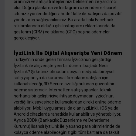
oranınızı ve satış stratejilerinizi belirlemenize yardımcı
olur. Doğru planlama ve Instagram üzerinden e-ticaret
sitenize yönlendirdiğiniz hedef kitle ile satışınızda pozitif
yönde artış sağlayabilirsiniz. Bu arada tıpkı Facebook
reklamlarında olduğu gibi Instagram reklamlarında da
gösterim (CPM) ve tıklama (CPC) başına ödemeler
gerçekleşiyor.
İyziLink İle Dijital Alışverişte Yeni Dönem
Türkiye’nin önde gelen firması İyzico’nun geliştirdiği
İyziLink ile alışverişte yeni bir dönem başladı. Nedir
İyziLink? Şirketiniz olmadan sosyal medyada bireysel
satış yapan ya da kurumsal firmaların satışları için
kullanabileceği, 3D Secure özelliği bulunan güvenli bir
ödeme sistemidir. İnternetten satış yapanlar, teknik
herhangi bir geliştiriciye ihtiyaç duymadan İyzico’nun,
verdiği link sayesinde kullanıcılardan direkt online ödeme
alabiliyor. Mobil uygulaması da olan İyziLink’i, İOS ya da
Android cihazlarda rahatlıkla kullanabilir ve yönetebiliyor.
Ayrıca BDDK (Bankacılık Düzenleme ve Denetleme
Kurumu) lisanslı İyziLink ile yabancı para birimlerinde de
kolayca ödeme alabileceğiniz gibi tüm kartlara da taksit