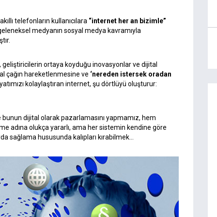
kıllı telefonların kullanıcılara
“internet her an bizimle”
i geleneksel medyanın sosyal medya kavramıyla
tır.
, geliştiricilerin ortaya koyduğu inovasyonlar ve dijital
tal çağın hareketlenmesine ve
‘nereden istersek oradan
ayatımızı kolaylaştıran internet, şu dörtlüyü oluşturur:
e bunun dijital olarak pazarlamasını yapmamız, hem
rme adına olukça yararlı, ama her sistemin kendine göre
fayda sağlama hususunda kalıpları kırabilmek…