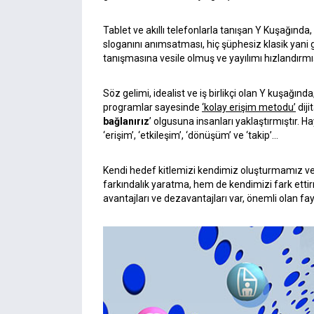
Tablet ve akıllı telefonlarla tanışan Y Kuşağında, a
sloganını anımsatması, hiç şüphesiz klasik yan
tanışmasına vesile olmuş ve yayılımı hızlandırmış
Söz gelimi, idealist ve iş birlikçi olan Y kuşağında
programlar sayesinde
‘kolay erişim metodu’
diji
bağlanırız
’ olgusuna insanları yaklaştırmıştır. H
‘erişim’, ‘etkileşim’, ‘dönüşüm’ ve ‘takip’…
Kendi hedef kitlemizi kendimiz oluşturmamız v
farkındalık yaratma, hem de kendimizi fark etti
avantajları ve dezavantajları var, önemli olan 