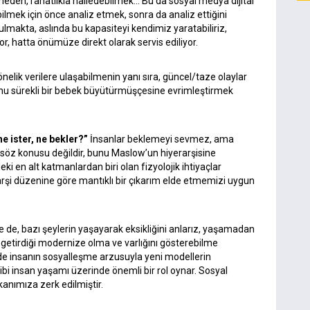
emeden, rahatlıkla halledebilmek… Bu da sosyal medya dijital
ek için önce analiz etmek, sonra da analiz ettiğini
ulmakta, aslında bu kapasiteyi kendimiz yaratabiliriz,
or, hatta önümüze direkt olarak servis ediliyor.
yönelik verilere ulaşabilmenin yanı sıra, güncel/taze olaylar
, onu sürekli bir bebek büyütürmüşçesine evrimleştirmek
ne ister, ne bekler?”
İnsanlar beklemeyi sevmez, ama
öz konusu değildir, bunu Maslow’un hiyerarşisine
ki en alt katmanlardan biri olan fizyolojik ihtiyaçlar
şi düzenine göre mantıklı bir çıkarım elde etmemizi uygun
de, bazı şeylerin yaşayarak eksikliğini anlarız, yaşamadan
 getirdiği modernize olma ve varlığını gösterebilme
de insanın sosyalleşme arzusuyla yeni modellerin
gibi insan yaşamı üzerinde önemli bir rol oynar. Sosyal
anımıza zerk edilmiştir.