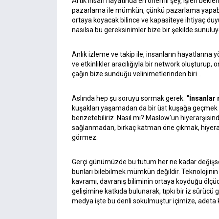
Artık insan hayatında en önemli şey, işleri bekl
pazarlama ile mümkün, çünkü pazarlama yapabilm
ortaya koyacak bilince ve kapasiteye ihtiyaç duy
nasılsa bu gereksinimler bize bir şekilde sunuluy
Anlık izleme ve takip ile, insanların hayatlarına 
ve etkinlikler aracılığıyla bir network oluşturup
çağın bize sunduğu velinimetlerinden biri…
Aslında hep şu soruyu sormak gerek:
“İnsanlar 
kuşakları yaşamadan da bir üst kuşağa geçmek s
benzetebiliriz. Nasıl mı? Maslow’un hiyerarşisinde
sağlanmadan, birkaç katman öne çıkmak, hiyerar
görmez.
Gerçi günümüzde bu tutum her ne kadar değişse 
bunları bilebilmek mümkün değildir. Teknolojinin
kavramı, davranış biliminin ortaya koyduğu ölçü
gelişimine katkıda bulunarak, tıpkı bir iz sürücü 
medya işte bu denli sokulmuştur içimize, adeta k