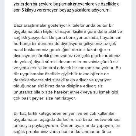
yerlerden bir şeylere başlamak isteyenlere ve özellikle o
son 5 kiloyu veremeyen beyaz yakalılara adıyorum!
Bazı araştırmalar gösteriyor ki telefonunda bu tür bir
uygulama olan kişiler olmayan kişilere göre daha aktif ve
sağlıklı yaşıyorlar. Bu şuna benziyor aslında; hayatınızın
herhangi bir döneminde diyetisyene gittiyseniz az çok
nasıl beslenmeniz gerektiğini bilirsiniz fakat eğer o
diyetisyene sürekli gitmezseniz (ve çelik gibi bir iradeniz
de yoksa) diyeti sürekli devam ettiremezsiniz çünkü sizi
ve yediklerinizi kontrol edecek bir mekanizma yoktur. Bu
tür uygulamalar özellikle giyilebilir teknolojilerle de
destekleniyorsa sizi sürekli takip ediyor ve uyarıyor
olduğundan sizi biraz daha disipline ediyor; siz
unutsanız bile o size hareket etmek veya su içmek gibi
çok basit şeyleri size hatırlatıyor.
Bir kaç farklı kategoriden en yeni ve en çok kullanılan
uygulamaları aşağıda derledim, sizi biraz motive etmesi
amacıyla paylaşıyorum. Önden uyarımı da yapayım; bir
sağlık probleminiz varsa bunları kullanmadan önce