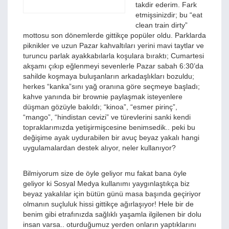
takdir ederim. Fark
etmişsinizdir; bu “eat
clean train dirty”
mottosu son dönemlerde gittikçe popüler oldu. Parklarda
piknikler ve uzun Pazar kahvaltıları yerini mavi taytlar ve
turuncu parlak ayakkabılarla koşulara bıraktı; Cumartesi
akşamı çıkıp eğlenmeyi sevenlerle Pazar sabah 6:30’da
sahilde koşmaya buluşanların arkadaşlıkları bozuldu;
herkes “kanka”sını yağ oranına göre seçmeye başladı;
kahve yanında bir brownie paylaşmak isteyenlere
düşman gözüyle bakıldı; “kinoa”, “esmer pirinç”,
“mango”, “hindistan cevizi” ve türevlerini sanki kendi
topraklarımızda yetişirmişcesine benimsedik.. peki bu
değişime ayak uydurabilen bir avuç beyaz yakalı hangi
uygulamalardan destek alıyor, neler kullanıyor?
Bilmiyorum size de öyle geliyor mu fakat bana öyle
geliyor ki Sosyal Medya kullanımı yaygınlaştıkça biz
beyaz yakalılar için bütün günü masa başında geçiriyor
olmanın suçluluk hissi gittikçe ağırlaşıyor! Hele bir de
benim gibi etrafınızda sağlıklı yaşamla ilgilenen bir dolu
insan varsa.. oturduğumuz yerden onların yaptıklarını