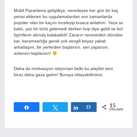
Mobil Pazarlama geliştikçe, neredeyse her gün bir kaç
yenisi eklenen bu uygulamalardan son zamanlarda
popüler olan bir kaçını inceleyip kısaca anlattım. Yaza az
kaldı, yaz bir türlü gelemedi derken hop diye geldi ve bol
tişörtlerin altında kalakaldık! Zararın neresinden dönülse
kar, karamsarlığa gerek yok sevgili beyaz yakalı
arkadaşım, bir yerlerden başlarsın, sen yaparsın,
aslansın kaplansın!
Daha da motivasyon istiyorsan belki bu playlist seni
biraz daha gaza getirir!
Buraya tıklayabilirsiniz.
15
Paylaş
Tweetle
Paylaş
15
PAYLAŞIMLAR