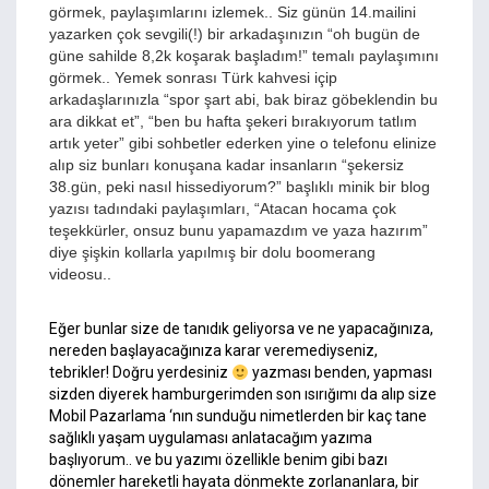
görmek, paylaşımlarını izlemek.. Siz günün 14.mailini
yazarken çok sevgili(!) bir arkadaşınızın “oh bugün de
güne sahilde 8,2k koşarak başladım!” temalı paylaşımını
görmek.. Yemek sonrası Türk kahvesi içip
arkadaşlarınızla “spor şart abi, bak biraz göbeklendin bu
ara dikkat et”, “ben bu hafta şekeri bırakıyorum tatlım
artık yeter” gibi sohbetler ederken yine o telefonu elinize
alıp siz bunları konuşana kadar insanların “şekersiz
38.gün, peki nasıl hissediyorum?” başlıklı minik bir blog
yazısı tadındaki paylaşımları, “Atacan hocama çok
teşekkürler, onsuz bunu yapamazdım ve yaza hazırım”
diye şişkin kollarla yapılmış bir dolu boomerang
videosu..
Eğer bunlar size de tanıdık geliyorsa ve ne yapacağınıza,
nereden başlayacağınıza karar veremediyseniz,
tebrikler! Doğru yerdesiniz
yazması benden, yapması
sizden diyerek hamburgerimden son ısırığımı da alıp size
Mobil Pazarlama ‘nın sunduğu nimetlerden bir kaç tane
sağlıklı yaşam uygulaması anlatacağım yazıma
başlıyorum.. ve bu yazımı özellikle benim gibi bazı
dönemler hareketli hayata dönmekte zorlananlara, bir