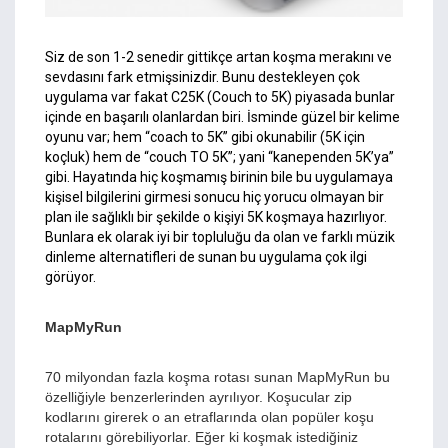
Siz de son 1-2 senedir gittikçe artan koşma merakını ve
sevdasını fark etmişsinizdir. Bunu destekleyen çok
uygulama var fakat C25K (Couch to 5K) piyasada bunlar
içinde en başarılı olanlardan biri. İsminde güzel bir kelime
oyunu var; hem “coach to 5K” gibi okunabilir (5K için
koçluk) hem de “couch TO 5K”; yani “kanependen 5K’ya”
gibi. Hayatında hiç koşmamış birinin bile bu uygulamaya
kişisel bilgilerini girmesi sonucu hiç yorucu olmayan bir
plan ile sağlıklı bir şekilde o kişiyi 5K koşmaya hazırlıyor.
Bunlara ek olarak iyi bir topluluğu da olan ve farklı müzik
dinleme alternatifleri de sunan bu uygulama çok ilgi
görüyor.
MapMyRun
70 milyondan fazla koşma rotası sunan MapMyRun bu
özelliğiyle benzerlerinden ayrılıyor. Koşucular zip
kodlarını girerek o an etraflarında olan popüler koşu
rotalarını görebiliyorlar. Eğer ki koşmak istediğiniz