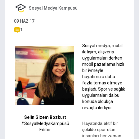
Sosyal Medya Kampüsü
09 HAZ 17
1
Sosyal medya, mobil
iletişim, alışveriş
uygulamaları derken
mobil pazarlama hızlı
bir ivmeyle
hayatımıza daha
fazla temas etmeye
başladı. Spor ve sağlık
uygulamaları da bu
konuda oldukça
revaçta ilerliyor.
Selin Gizem Bozkurt
Hayatında aktif bir
#SosyalMedyaKampüsü
şekilde spor olan
Editör
insanları her zaman