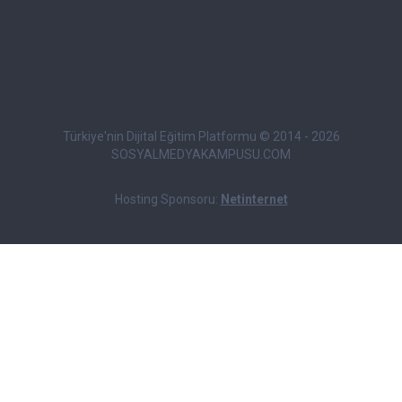
Türkiye'nin Dijital Eğitim Platformu © 2014 - 2026
SOSYALMEDYAKAMPUSU.COM
Hosting Sponsoru:
Netinternet