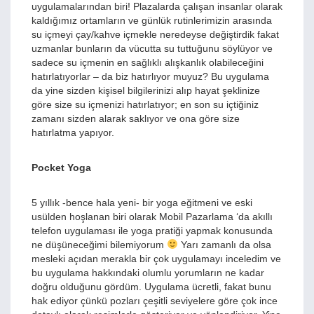
uygulamalarından biri! Plazalarda çalışan insanlar olarak
kaldığımız ortamların ve günlük rutinlerimizin arasında
su içmeyi çay/kahve içmekle neredeyse değiştirdik fakat
uzmanlar bunların da vücutta su tuttuğunu söylüyor ve
sadece su içmenin en sağlıklı alışkanlık olabileceğini
hatırlatıyorlar – da biz hatırlıyor muyuz? Bu uygulama
da yine sizden kişisel bilgilerinizi alıp hayat şeklinize
göre size su içmenizi hatırlatıyor; en son su içtiğiniz
zamanı sizden alarak saklıyor ve ona göre size
hatırlatma yapıyor.
Pocket Yoga
5 yıllık -bence hala yeni- bir yoga eğitmeni ve eski
usülden hoşlanan biri olarak Mobil Pazarlama ‘da akıllı
telefon uygulaması ile yoga pratiği yapmak konusunda
ne düşüneceğimi bilemiyorum
Yarı zamanlı da olsa
mesleki açıdan merakla bir çok uygulamayı inceledim ve
bu uygulama hakkındaki olumlu yorumların ne kadar
doğru olduğunu gördüm. Uygulama ücretli, fakat bunu
hak ediyor çünkü pozları çeşitli seviyelere göre çok ince