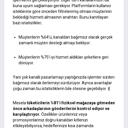
işlemlerini gerçekleştiriyor. Diğer tüm kanallarınızın da
buna uyum sağlaması gerekiyor. Platformların kullanıcı
isteklerine göre önceden filtrelenmiş olması müşterinin
beklediği hizmeti almasının anahtarı. Bunu kanıtlayan
bazı istatistikler;
Müşterilerin %64’ü, kanaldan bağımsız olarak gerçek
zamanlı müşteri desteği almayı bekliyor.
Müşterilerin %75’i iyi hizmet aldıkları şirketlere geri
dönüyor.
Yani çok kanallı pazarlamayı yaptığınızda işlemler sizden
bağımsız olarak ilerlemeyi sürdürüyor. Ayrıca avantajlar
çoğu zaman bu istatistiklerin bile ötesine geçebiliyor.
Mesela
tüketicilerin %81’i fiziksel mağazaya gitmeden
önce arkadaşlarının gönderilerini kontrol ediyor ve
karşılaştırıyor.
Özellikler ürünleriniz veya
promosyonlarınız doğru kanaldan kitlenizi
etkileyebiliyorsa, hedeflerinize kısa zamanda