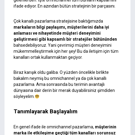
gelenlerden. İşte omnichannel tüm bunların kapsamını
ifade ediyor. En azından bütün stratejinin bir parçasını.
Çok kanallı pazarlama stratejisine baktığımızda
markaların bilgi paylaşımı, müşterilerini daha iyi
anlaması ve nihayetinde müşteri deneyimini
geliştirmesi gibi kapsamlı bir stratejiler bütününden
bahsedebiliyoruz. Yani çevrimiçi müşteri deneyimini
mükemmelleştirmek için her şey! Bu da iletişim için tüm
kanalları ortak kullanmaktan geçiyor.
Biraz karışık oldu galiba. O yüzden öncelikle birlikte
bakalım neymiş bu omnichannel ya da çok kanallı
pazarlama. Ama sonrasında bu terimin avantajlı
dünyasına dair derin bir merak duyabilirsiniz şimdiden
söyleyelim.
Tanımlayarak Başlayalım
En genel ifade ile omnichannel pazarlama,
müşterinin
marka ile etkileşime geçtiği tüm kanalları sorunsuz