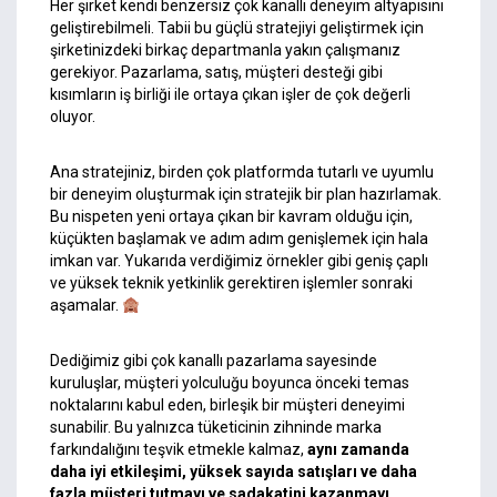
Her şirket kendi benzersiz çok kanallı deneyim altyapısını
geliştirebilmeli. Tabii bu güçlü stratejiyi geliştirmek için
şirketinizdeki birkaç departmanla yakın çalışmanız
gerekiyor. Pazarlama, satış, müşteri desteği gibi
kısımların iş birliği ile ortaya çıkan işler de çok değerli
oluyor.
Ana stratejiniz, birden çok platformda tutarlı ve uyumlu
bir deneyim oluşturmak için stratejik bir plan hazırlamak.
Bu nispeten yeni ortaya çıkan bir kavram olduğu için,
küçükten başlamak ve adım adım genişlemek için hala
imkan var. Yukarıda verdiğimiz örnekler gibi geniş çaplı
ve yüksek teknik yetkinlik gerektiren işlemler sonraki
aşamalar.
Dediğimiz gibi çok kanallı pazarlama sayesinde
kuruluşlar, müşteri yolculuğu boyunca önceki temas
noktalarını kabul eden, birleşik bir müşteri deneyimi
sunabilir. Bu yalnızca tüketicinin zihninde marka
farkındalığını teşvik etmekle kalmaz,
aynı zamanda
daha iyi etkileşimi, yüksek sayıda satışları ve daha
fazla müşteri tutmayı ve sadakatini kazanmayı