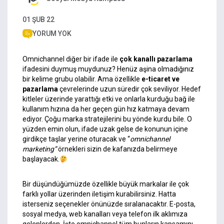
01 ŞUB 22
YORUM YOK
Omnichannel diğer bir ifade ile
çok kanallı pazarlama
ifadesini duymuş muydunuz? Henüz aşina olmadığınız
bir kelime grubu olabilir. Ama özellikle
e-ticaret
ve
pazarlama
çevrelerinde uzun süredir çok seviliyor. Hedef
kitleler üzerinde yarattığı etki ve onlarla kurduğu bağ ile
kullanım hızına da her geçen gün hız katmaya devam
ediyor. Çoğu marka stratejilerini bu yönde kurdu bile. O
yüzden emin olun, ifade uzak gelse de konunun içine
girdikçe taşlar yerine oturacak ve “
omnichannel
marketing”
örnekleri sizin de kafanızda belirmeye
başlayacak.
Bir düşündüğümüzde özellikle büyük markalar ile çok
farklı yollar üzerinden iletişim kurabilirsiniz. Hatta
isterseniz seçenekler önünüzde sıralanacaktır. E-posta,
sosyal medya, web kanalları veya telefon ilk aklımıza