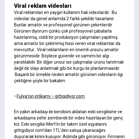
Viral reklam videoları
Viral reklamları en yaygın kullanım hali videolardır. Bu
videolar da genel anlamda 2 farklı şekilde tasarlanır.
Bunlar amatör ve profesyonel görünen çekimlerdir.
Görünen diyorum çünkü çok profesyonel çabalarla
hazırlanmış, ciddi bir prodüksiyon çalışmaları yapılmış
ama amatör bir çekimmiş hissi veren viral reklamlar da
mevcuttur. Viral reklamların en önemli unsuru amatör
görünmesidir. Böylece güvenilir ve samimi bir algı
yaratılabilir. Bir diğer unsur ise çalışmalar ürünü tanıtmak
değil de olayı anlatmak gibi bir kurgu ile planlanmasıdır.
Başarılı bir örnekle neden amatör görünen videoların ilgi
çektiğine şöyle bir bakalım.
–
Fulya’nın intikamı – gittigidiyor.com
En yakın arkadaşı ile kendisini aldatan eski sevgilisine ve
arkadaşına zehir zemberek bir video hazırlayan bir genç
kız. Eski sevgilisi Mert’in bir takım özel eşyalarını
gittigidiyor.com’dan 1TL’den satışa çıkaracağını
duyurarak kinini kusuyor. Aslında gibi görünüyor. Firmanın