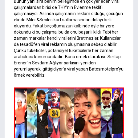
Bunun yanı sıra benim belleğimde en çok yer eden viral
çalışmalardan birisi de THY’nin Evlenme teklifi
çalışmasıydı. Aslında çalışmanın reklam olduğu, çocuğun
elinde Miles&Smiles kart sallamasından dolayı belli
oluyordu. Fakat birçoğumuzun kalbinde öyle bir yere
dokundu ki bu çalışma, bu da onu başarılı kıldı. Tabi her
zaman markalar kendi virallerini üretmezler. Kullanıcılar
da tesadüfen viral reklamın oluşmasına sebep olabilir.
Çünkü tüketiciler, potansiyel tüketicilerle her zaman
arabulucu konumundadır. Buna örnek olarak ise Sertap
Erener’in Sevdam Ağlıyor şarkısını yeniden
yorumlayarak, gittigidiyor’a viral yapan Batesmotelpro’yu
örnek verebiliriz.