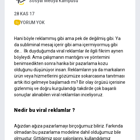
Sosyal Medya Kampüsü
28 KAS 17
YORUM YOK
Hani böyle reklammış gibi ama pek de değilmiş gibi. Ya
da subliminal mesaj içerir gibi ama içermiyormuş gibi
de… İlk duyduğumda viral reklamlar ile ilgili fikrim aynen
böyleydi. Ama çalışmanın mantığını ve yöntemini
benimsedikten sonra harika bir pazarlama kozu
olduğunu düşünüyor insan. Reklamların ya da markaların
ürün veya hizmetlerini gözümüze sokarcasına tanıtması
artık itici gelmeye başlamadı mı? Bir olay örgüsü içerisine
gizlenmiş ve doğru kurgulandığı takdirde çok başarılı
sonuçlar alınabilen viral reklamları inceliyoruz.
Nedir bu viral reklamlar ?
Ağızdan ağıza pazarlamayı birçoğumuz biliriz. Farkında
olmadan bu pazarlama modeline dahil olduğumuz bile
olmuştur. Gittiğimiz spor salonlarını, kullandığımız