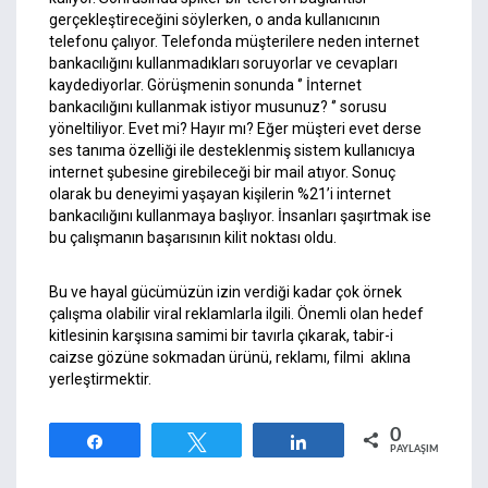
gerçekleştireceğini söylerken, o anda kullanıcının
telefonu çalıyor. Telefonda müşterilere neden internet
bankacılığını kullanmadıkları soruyorlar ve cevapları
kaydediyorlar. Görüşmenin sonunda ‘’ İnternet
bankacılığını kullanmak istiyor musunuz? ‘’ sorusu
yöneltiliyor. Evet mi? Hayır mı? Eğer müşteri evet derse
ses tanıma özelliği ile desteklenmiş sistem kullanıcıya
internet şubesine girebileceği bir mail atıyor. Sonuç
olarak bu deneyimi yaşayan kişilerin %21’i internet
bankacılığını kullanmaya başlıyor. İnsanları şaşırtmak ise
bu çalışmanın başarısının kilit noktası oldu.
Bu ve hayal gücümüzün izin verdiği kadar çok örnek
çalışma olabilir viral reklamlarla ilgili. Önemli olan hedef
kitlesinin karşısına samimi bir tavırla çıkarak, tabir-i
caizse gözüne sokmadan ürünü, reklamı, filmi aklına
yerleştirmektir.
0
Paylaş
Tweetle
Paylaş
PAYLAŞIMLAR