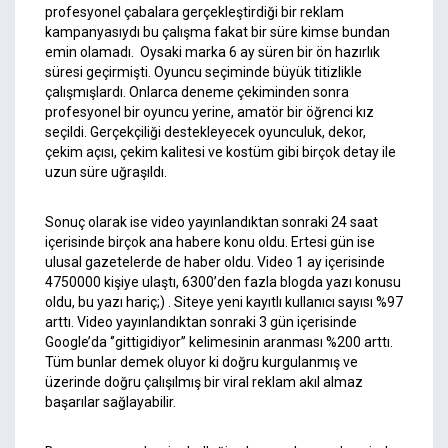
profesyonel çabalara gerçekleştirdiği bir reklam
kampanyasıydı bu çalışma fakat bir süre kimse bundan
emin olamadı. Oysaki marka 6 ay süren bir ön hazırlık
süresi geçirmişti. Oyuncu seçiminde büyük titizlikle
çalışmışlardı. Onlarca deneme çekiminden sonra
profesyonel bir oyuncu yerine, amatör bir öğrenci kız
seçildi. Gerçekçiliği destekleyecek oyunculuk, dekor,
çekim açısı, çekim kalitesi ve kostüm gibi birçok detay ile
uzun süre uğraşıldı.
Sonuç olarak ise video yayınlandıktan sonraki 24 saat
içerisinde birçok ana habere konu oldu. Ertesi gün ise
ulusal gazetelerde de haber oldu. Video 1 ay içerisinde
4750000 kişiye ulaştı, 6300’den fazla blogda yazı konusu
oldu, bu yazı hariç;) . Siteye yeni kayıtlı kullanıcı sayısı %97
arttı. Video yayınlandıktan sonraki 3 gün içerisinde
Google’da ‘’gittigidiyor’’ kelimesinin aranması %200 arttı.
Tüm bunlar demek oluyor ki doğru kurgulanmış ve
üzerinde doğru çalışılmış bir viral reklam akıl almaz
başarılar sağlayabilir.