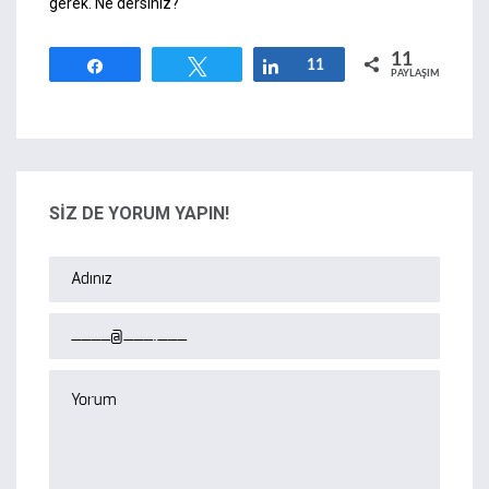
gerek. Ne dersiniz?
11
Paylaş
Tweetle
Paylaş
11
PAYLAŞIMLAR
SİZ DE YORUM YAPIN!