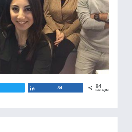
84
Tweetle
Paylaş
84
PAYLAŞIMLAR