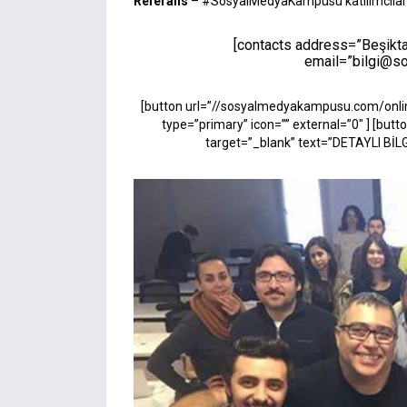
Referans
– #SosyalMedyaKampüsü katılımcıların
[contacts address=”Beşik
email=”
bilgi@s
[button url=”//sosyalmedyakampusu.com/onlin
type=”primary” icon=”” external=”0″ ] [bu
target=”_blank” text=”DETAYLI BİLGİ