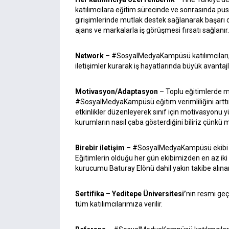
katılımcılara eğitim sürecinde ve sonrasında pusu
girişimlerinde mutlak destek sağlanarak başarı olası
ajans ve markalarla iş görüşmesi fırsatı sağlanır.
Network
– #SosyalMedyaKampüsü katılımcıları,
iletişimler kurarak iş hayatlarında büyük avantajla
Motivasyon/Adaptasyon
– Toplu eğitimlerde m
#SosyalMedyaKampüsü eğitim verimliliğini arttırm
etkinlikler düzenleyerek sınıf için motivasyonu 
kurumların nasıl çaba gösterdiğini biliriz çünkü 
Birebir iletişim
– #SosyalMedyaKampüsü ekibi dij
Eğitimlerin olduğu her gün ekibimizden en az iki kiş
kurucumu Baturay Elönü dahil yakın takibe alınara
Sertifika
–
Yeditepe Üniversitesi’
nin resmi geçe
tüm katılımcılarımıza verilir.