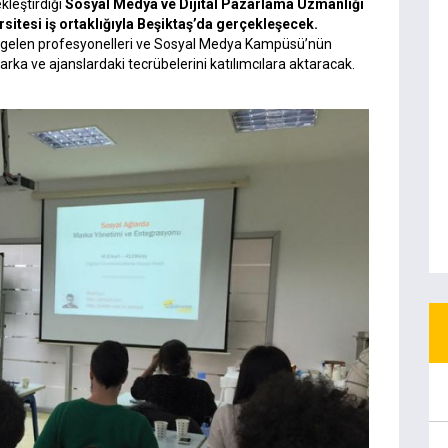
kleştirdiği
Sosyal Medya ve Dijital Pazarlama Uzmanlığı
sitesi iş ortaklığıyla Beşiktaş’da gerçekleşecek.
ri gelen profesyonelleri ve Sosyal Medya Kampüsü’nün
rka ve ajanslardaki tecrübelerini katılımcılara aktaracak.