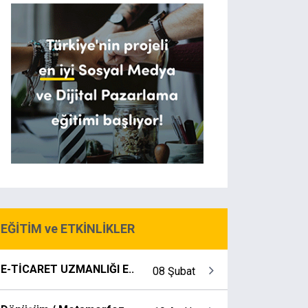
EĞİTİM ve ETKİNLİKLER
E-TİCARET UZMANLIĞI E..
08 Şubat