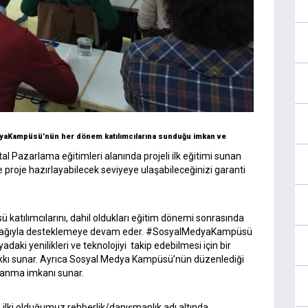
dyaKampüsü’nün her dönem katılımcılarına sunduğu imkan ve
al Pazarlama eğitimleri alanında projeli ilk eğitimi sunan
roje hazırlayabilecek seviyeye ulaşabileceğinizi garanti
tılımcılarını, dahil oldukları eğitim dönemi sonrasında
işim ağıyla desteklemeye devam eder. #SosyalMedyaKampüsü
yadaki yenilikleri ve teknolojiyi takip edebilmesi için bir
kı sunar.
Ayrıca Sosyal Medya Kampüsü’nün düzenlediği
arlanma imkanı sunar.
 ilki olduğumuz rehberlik/danışmanlık adı altında