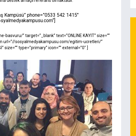
a destek amaçlı referans olmaktadır.
taş Kampüsü” phone=”0533 542 1415″
osyalmedyakampusu.com
“]
e-basvuru/” target=”_blank” text=”ONLİNE KAYIT” size=””
tton url=”//sosyalmedyakampusu.com/egitim-ucretleri/”
” size=”” type=”primary” icon=”” external=”0″ ]