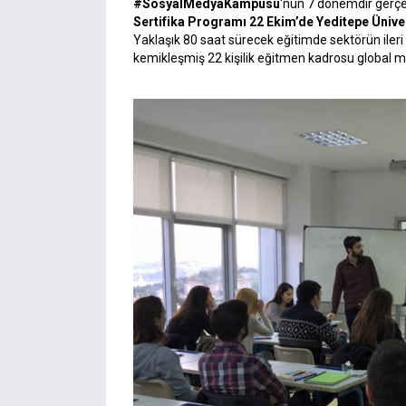
#SosyalMedyaKampüsü
‘nün 7 dönemdir gerçe
Sertifika Programı 22 Ekim’de Yeditepe Üniver
Yaklaşık 80 saat sürecek eğitimde sektörün ile
kemikleşmiş 22 kişilik eğitmen kadrosu global ma