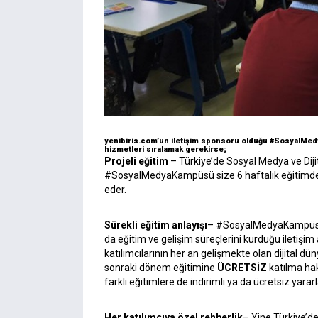
yenibiris.com’un iletişim sponsoru olduğu #SosyalMe
hizmetleri sıralamak gerekirse;
Projeli eğitim
– Türkiye’de Sosyal Medya ve Dijit
#SosyalMedyaKampüsü size 6 haftalık eğitimde p
eder.
Sürekli eğitim anlayışı
– #SosyalMedyaKampüsü ka
da eğitim ve gelişim süreçlerini kurduğu ilet
katılımcılarının her an gelişmekte olan dijital dün
sonraki dönem eğitimine
ÜCRETSİZ
katılma hak
farklı eğitimlere de indirimli ya da ücretsiz yar
Her katılımcıya özel rehberlik
– Yine Türkiye’de