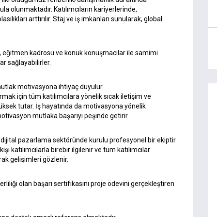
la olunmaktadır. Katılımcıların kariyerlerinde,
lıkları arttırılır. Staj ve iş imkanları sunularak, global
 eğitmen kadrosu ve konuk konuşmacılar ile samimi
r sağlayabilirler.
utlak motivasyona ihtiyaç duyulur.
ak için tüm katılımcılara yönelik sıcak iletişim ve
yüksek tutar. İş hayatında da motivasyona yönelik
motivasyon mutlaka başarıyı peşinde getirir.
ital pazarlama sektöründe kurulu profesyonel bir ekiptir.
i katılımcılarla birebir ilgilenir ve tüm katılımcılar
k gelişimleri gözlenir.
rliliği olan başarı sertifikasını proje ödevini gerçekleştiren