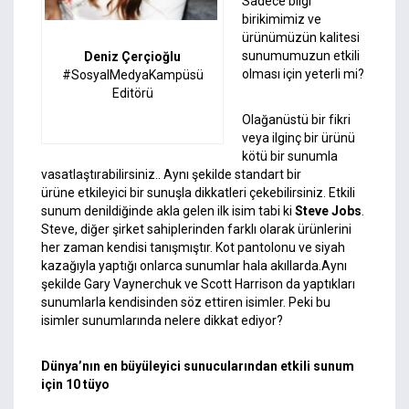
Sadece bilgi
birikimimiz ve
ürünümüzün kalitesi
sunumumuzun etkili
Deniz Çerçioğlu
olması için yeterli mi?
#SosyalMedyaKampüsü
Editörü
Olağanüstü bir fikri
veya ilginç bir ürünü
kötü bir sunumla
vasatlaştırabilirsiniz.. Aynı şekilde standart bir
ürüne etkileyici bir sunuşla dikkatleri çekebilirsiniz. Etkili
sunum denildiğinde akla gelen ilk isim tabi ki
Steve Jobs
.
Steve, diğer şirket sahiplerinden farklı olarak ürünlerini
her zaman kendisi tanışmıştır. Kot pantolonu ve siyah
kazağıyla yaptığı onlarca sunumlar hala akıllarda.Aynı
şekilde Gary Vaynerchuk ve Scott Harrison da yaptıkları
sunumlarla kendisinden söz ettiren isimler. Peki bu
isimler sunumlarında nelere dikkat ediyor?
Dünya’nın en büyüleyici sunucularından etkili sunum
için 10 tüyo