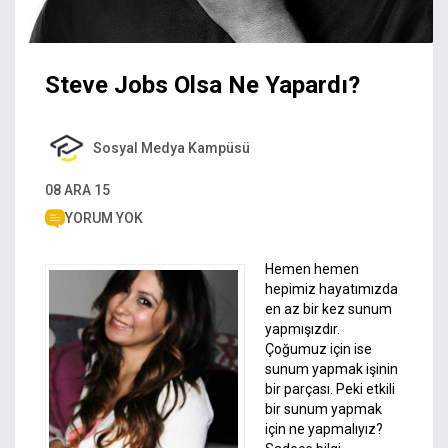
Steve Jobs Olsa Ne Yapardı?
Sosyal Medya Kampüsü
08 ARA 15
YORUM YOK
Hemen hemen
hepimiz hayatımızda
en az bir kez sunum
yapmışızdır.
Çoğumuz için ise
sunum yapmak işinin
bir parçası. Peki etkili
bir sunum yapmak
için ne yapmalıyız?