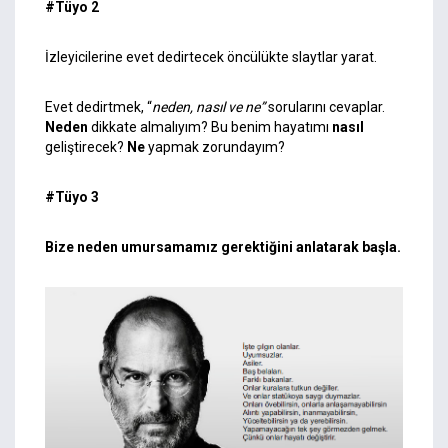
#Tüyo 2
İzleyicilerine evet dedirtecek öncülükte slaytlar yarat.
Evet dedirtmek,
“
neden, nasıl ve ne”
sorularını cevaplar.
Neden
dikkate almalıyım? Bu benim hayatımı
nasıl
geliştirecek?
Ne
yapmak zorundayım?
#Tüyo 3
Bize neden umursamamız gerektiğini anlatarak başla.