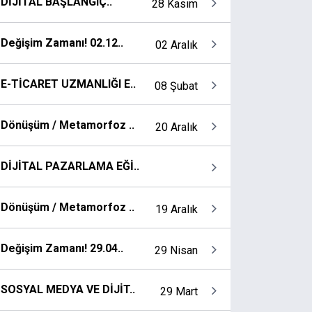
DİJİTAL BAŞLANGIÇ..
28 Kasım
Değişim Zamanı! 02.12..
02 Aralık
E-TİCARET UZMANLIĞI E..
08 Şubat
Dönüşüm / Metamorfoz ..
20 Aralık
DİJİTAL PAZARLAMA EĞİ..
Dönüşüm / Metamorfoz ..
19 Aralık
Değişim Zamanı! 29.04..
29 Nisan
SOSYAL MEDYA VE DİJİT..
29 Mart