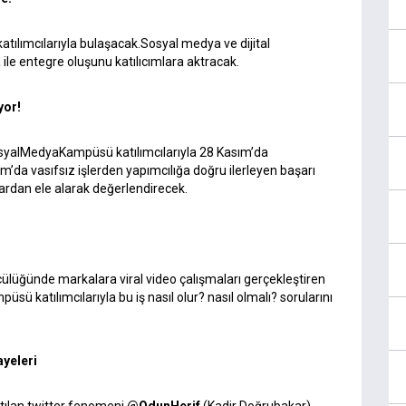
lımcılarıyla bulaşacak.Sosyal medya ve dijital
ile entegre oluşunu katılıcımlara aktracak.
yor!
osyalMedyaKampüsü katılımcılarıyla 28 Kasım’da
da vasıfsız işlerden yapımcılığa doğru ilerleyen başarı
lardan ele alarak değerlendirecek.
üğünde markalara viral video çalışmaları gerçekleştiren
katılımcılarıyla bu iş nasıl olur? nasıl olmalı? sorularını
ayeleri