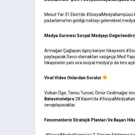
Mesut Yar 31 Ekim’de #SosyalMedyaKampüsü katı
pazarlama’nın geldiği noktayı geleneksel medya 
Medya Gurmesi Sosyal Medyayı Değerlendiri
Armağan Çağlayan ilginç kariyer hikayesini #S
paylaşacak.Savcı olamaktan vazgeçip Med Yapım’
hikayesinin yanı sıra sosyal medya’yı da ters açı
Viral Video Onlardan Sorulur
Volkan Öge, Tansu Tuncel, Ömür Cedimağar öncül
Batesmotelpro
28 Kasım’da #SosyalMedyaKampüsü 
cevaplayacaklar.
Fenomenlerin Stratejik Planları Ve Başarı Hik