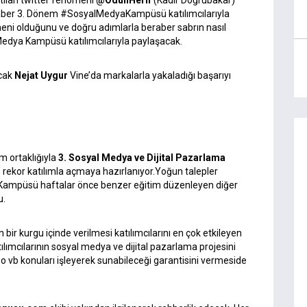
lan twitter fenomeni
@OdunHerif
(Kadir Doğrubakar)
 beraber 3. Dönem #SosyalMedyaKampüsü katılımcılarıyla
eni olduğunu ve doğru adımlarla beraber sabrın nasıl
 Medya Kampüsü katılımcılarıyla paylaşacak.
acak
Nejat Uygur
Vine’da markalarla yakaladığı başarıyı
 ortaklığıyla
3.
Sosyal Medya ve Dijital Pazarlama
 rekor katılımla açmaya hazırlanıyor.Yoğun talepler
Kampüsü haftalar önce benzer eğitim düzenleyen diğer
u.
ir kurgu içinde verilmesi katılımcılarını en çok etkileyen
lımcılarının sosyal medya ve dijital pazarlama projesini
o vb konuları işleyerek sunabileceği garantisini vermeside