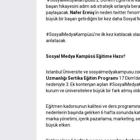
#SosyalMedyaKampüsü 2. Dönem Eğitimine katı
başarı hikayesini adım adı stratejik sırlarıyla
paylaşacak.
Nafer Ermiş
‘in neden twitter fenom
büyük bir başarı getirdiğini bir kez daha Sosyal
#SosyalMedyaKampüsü’ne ilk kez katılacak ol
anlatacak.
Sosyal Medya Kampüsü Eğitime Hazır!
İstanbul Üniversite ve sosyalmedyakampusu.com
Uzmanlığı Sertika Eğitim Programı
17 Ekim’de
nedeniyle 3. Ek kontenjan açılan #SosyalMedya
kurum ve üniversitelere büyük bir fark atmış old
Eğitmen kadorsunun kalitesi ve ders programının b
nedenlerin başında gelirken 6 hafta sonunda katı
marka yönetimi, içerik pazarlama, marketing, se
büyük etken.