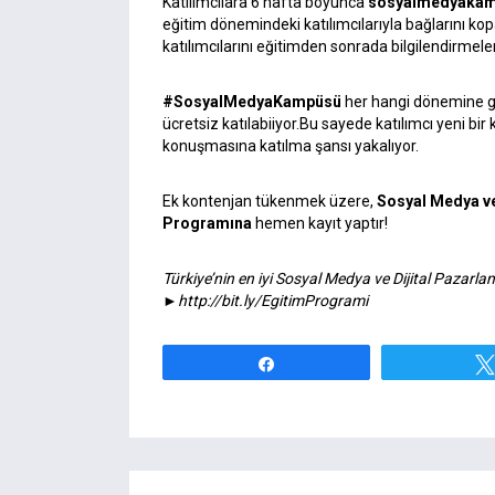
Katılımcılara 6 hafta boyunca
sosyalmedyaka
eğitim dönemindeki katılımcılarıyla bağlarını 
katılımcılarını eğitimden sonrada bilgilendirmel
#SosyalMedyaKampüsü
her hangi dönemine ge
ücretsiz katılabiiyor.Bu sayede katılımcı yeni bi
konuşmasına katılma şansı yakalıyor.
Ek kontenjan tükenmek üzere,
Sosyal Medya ve
Programına
hemen kayıt yaptır!
Türkiye’nin en iyi Sosyal Medya ve Dijital Pazar
►
http://bit.ly/EgitimProgrami
Paylaş