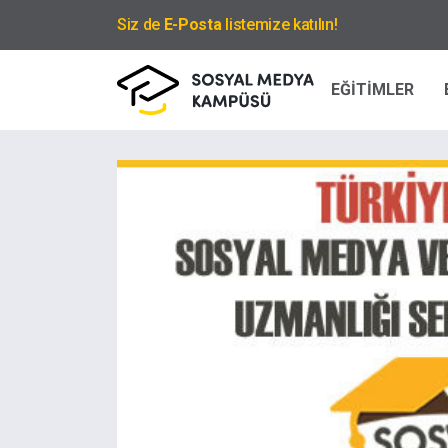
Siz de
E-Posta
listemize katılın!
EĞİTİMLER