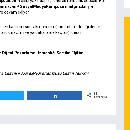
mpusu.com
ekibi yakından ilgilenerek rehberlik edecek. Her
koparmayan
#SosyalMedyaKampüsü
mail grublarıyla
ere devam ediyor.
len katılımcı sonraki dönem eğitiminden istediği derse
r konuşmacının ve ya daha önce kaçırdığı dersin
 Dijital Pazarlama Uzmanlığı Sertika Eğitim
lama Eğitimi ‪#‎SosyalMedyaKampüsü‬
Eğitim Takvimi
0
Tweetle
Paylaş
PAYLAŞIMLAR