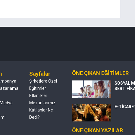
ÖNE ÇIKAN EĞİTİMLER
m
Sayfalar
ampanya
Şirketlere Özel
SOSYAL M
 Pazarlama
Eğitimler
SERTİFİK
Etkinlikler
 Medya
Mezunlarımız
E-TİCARE
Katılanlar Ne
imi
Dedi?
ÖNE ÇIKAN YAZILAR