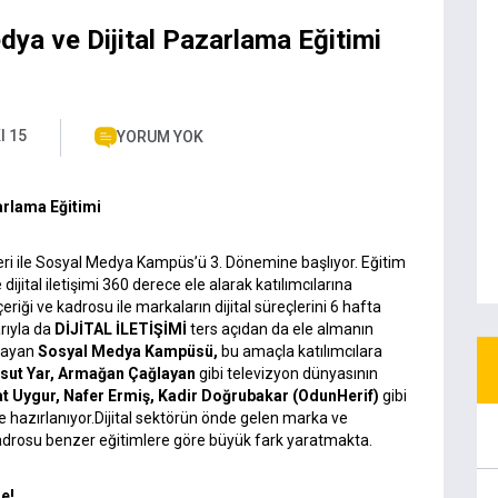
dya ve Dijital Pazarlama Eğitimi
I 15
YORUM YOK
arlama Eğitimi
i ile Sosyal Medya Kampüs’ü 3. Dönemine başlıyor. Eğitim
ital iletişimi 360 derece ele alarak katılımcılarına
iği ve kadrosu ile markaların dijital süreçlerini 6 hafta
rıyla da
DİJİTAL İLETİŞİMİ
ters açıdan da ele almanın
ulayan
Sosyal Medya Kampüsü,
bu amaçla katılımcılara
sut Yar
,
Armağan Çağlayan
gibi televizyon dünyasının
at Uygur
,
Nafer Ermiş
,
Kadir Doğrubakar
(OdunHerif)
gibi
 hazırlanıyor.Dijital sektörün önde gelen marka ve
 kadrosu benzer eğitimlere göre büyük fark yaratmakta.
e!