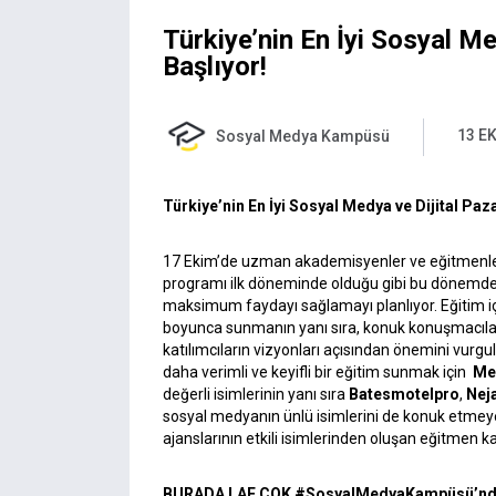
Türkiye’nin En İyi Sosyal Me
Başlıyor!
13 EK
Sosyal Medya Kampüsü
Türkiye’nin En İyi Sosyal Medya ve Dijital Paz
17 Ekim’de uzman akademisyenler ve eğitmenler
programı ilk döneminde olduğu gibi bu dönemde dij
maksimum faydayı sağlamayı planlıyor. Eğitim içer
boyunca sunmanın yanı sıra, konuk konuşmacıla
katılımcıların vizyonları açısından önemini vurg
daha verimli ve keyifli bir eğitim sunmak için
Me
değerli isimlerinin yanı sıra
Batesmotelpro
,
Nej
sosyal medyanın ünlü isimlerini de konuk etmeye
ajanslarının etkili isimlerinden oluşan eğitmen
BURADA LAF ÇOK #SosyalMedyaKampüsü’nd