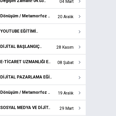
Değişim Zamanı! 04.03..
04 Mart
Dönüşüm / Metamorfoz ..
20 Aralık
YOUTUBE EĞİTİMİ..
DİJİTAL BAŞLANGIÇ..
28 Kasım
E-TİCARET UZMANLIĞI E..
08 Şubat
DİJİTAL PAZARLAMA EĞİ..
Dönüşüm / Metamorfoz ..
19 Aralık
SOSYAL MEDYA VE DİJİT..
29 Mart