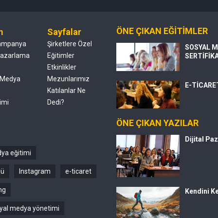
ÖNE ÇIKAN EĞİTİMLER
m
Sayfalar
ampanya
Şirketlere Özel
SOSYAL M
 Pazarlama
Eğitimler
SERTİFİK
Etkinlikler
 Medya
Mezunlarımız
E-TİCARE
Katılanlar Ne
imi
Dedi?
ÖNE ÇIKAN YAZILAR
Dijital Pa
ya eğitimi
sü
Instagram
e-ticaret
ng
Kendini Ke
yal medya yönetimi