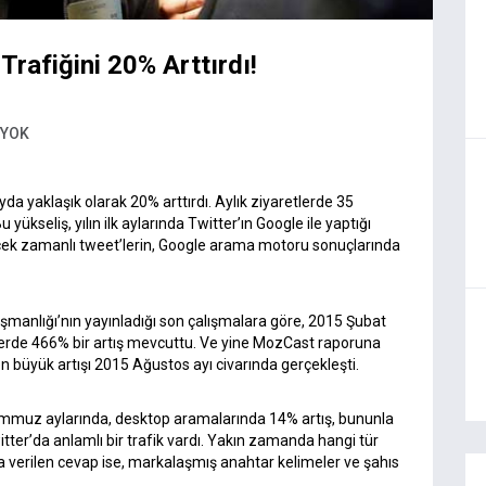
Trafiğini 20% Arttırdı!
 YOK
ayda yaklaşık olarak 20% arttırdı. Aylık ziyaretlerde 35
yükseliş, yılın ilk aylarında Twitter’ın Google ile yaptığı
erçek zamanlı tweet’lerin, Google arama motoru sonuçlarında
manlığı’nın yayınladığı son çalışmalara göre, 2015 Şubat
lerde 466% bir artış mevcuttu. Ve yine MozCast raporuna
n büyük artışı 2015 Ağustos ayı civarında gerçekleşti.
emmuz aylarında, desktop aramalarında 14% artış, bununla
Twitter’da anlamlı bir trafik vardı. Yakın zamanda hangi tür
una verilen cevap ise, markalaşmış anahtar kelimeler ve şahıs