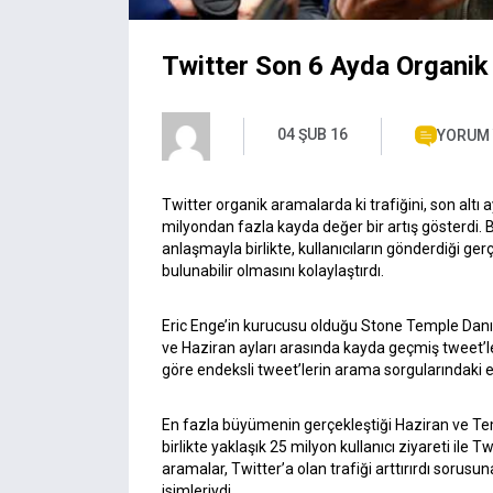
Twitter Son 6 Ayda Organik 
04 ŞUB 16
YORUM
Twitter organik aramalarda ki trafiğini, son altı 
milyondan fazla kayda değer bir artış gösterdi. Bu 
anlaşmayla birlikte, kullanıcıların gönderdiği g
bulunabilir olmasını kolaylaştırdı.
Eric Enge’in kurucusu olduğu Stone Temple Danış
ve Haziran ayları arasında kayda geçmiş tweet’
göre endeksli tweet’lerin arama sorgularındaki e
En fazla büyümenin gerçekleştiği Haziran ve T
birlikte yaklaşık 25 milyon kullanıcı ziyareti ile 
aramalar, Twitter’a olan trafiği arttırırdı sorus
isimleriydi.