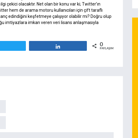
çekici olacaktır. Net olan bir konu var ki; Twitter’ın
ter hem de arama motoru kullanıcıları için çift taraflı
zanç edindiğini keşfetmeye çalışıyor olabilir mi? Doğru olup
lduğu imtiyazlara imkan veren veri lisans anlaşmasıyla
0
Tweetle
Paylaş
PAYLAŞIMLAR