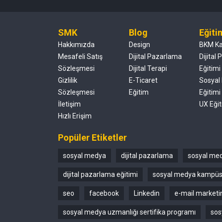
SMK
Blog
Eğiti
Hakkımızda
Design
BKM K
Mesafeli Satış
Dijital Pazarlama
Dijital
Sözleşmesi
Dijital Terapi
Eğitimi
Gizlilik
E-Ticaret
Sosyal
Sözleşmesi
Eğitim
Eğitimi
İletişim
UX Eğit
Hızlı Erişim
Popüler Etiketler
sosyal medya
dijital pazarlama
sosyal med
dijital pazarlama eğitimi
sosyal medya kampü
seo
facebook
Linkedin
e-mail marketi
sosyal medya uzmanlığı sertifika programı
sos