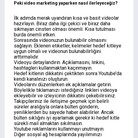
Peki video marketing yaparken nasıl ilerleyeceğiz?
İlk adımda merak uyandıran kısa ve basit videolar
hazırlayın. Biraz daha ilgi çekici ve biraz daha
sıkmayan cinsten olması önemli. Kısa tutulması
burda önemli etken.
Sonrasında videonuzun bulunabilir olmasını
sağlayın. Eklenen etiketler, kelimeler hedef kitleye
uygun olmalı ve videonun bulunabilirliğini
arttırmalıdır.
Videoyu detaylandırın. Açıklamasını, linkini,
hashtagleri kullanmaktan kaçınmayın.
Hedef kitlenin dikkatini çektikten sonra Youtube’da
kendi kanalınızı oluşturun.
Videolarını düzenlerken ek açıklamalar getirin.
Böylelikle tıklamanızı istediğiniz linkleri videoya
ekleyebilir ve izleyicinin dikkatini çekebilirsiniz.
Takipçileriniz ile iletişime geçmek için belirli
süreler aralığıyla onlara bülten gönderin,
yeniliklerden bu sayede haber alabilirler. Ancak
bülten sıklığını iyi ayarlamak gerekir ki hedef kitle
sürekli mail almaktan sıkılmasın.
Youtube reklamlarını kullanmayı unutmayın.
Diğer sosyal ağ hesaplarında yayılımınızı