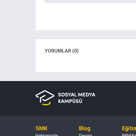
YORUMLAR (0)
SMK
Blog
Eğiti
Hakkımızda
Design
BKM K