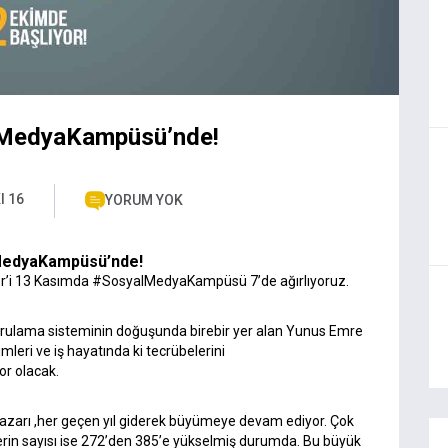
lMedyaKampüsü’nde!
I 16
YORUM YOK
alMedyaKampüsü’nde!
r’i 13 Kasımda #SosyalMedyaKampüsü 7’de ağırlıyoruz.
oğrulama sisteminin doğuşunda birebir yer alan Yunus Emre
leri ve iş hayatında ki tecrübelerini
or olacak.
 pazarı ,her geçen yıl giderek büyümeye devam ediyor. Çok
lerin sayısı ise 272’den 385’e yükselmiş durumda. Bu büyük