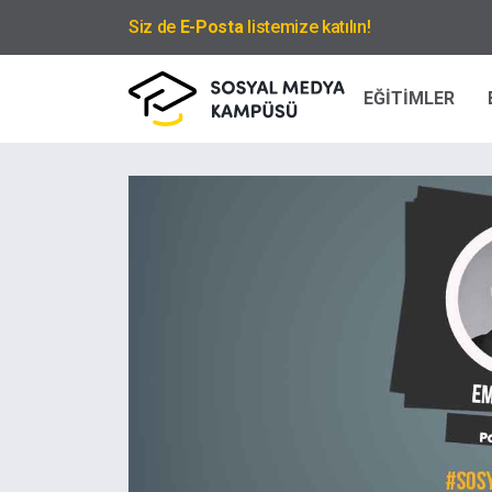
Siz de
E-Posta
listemize katılın!
EĞİTİMLER