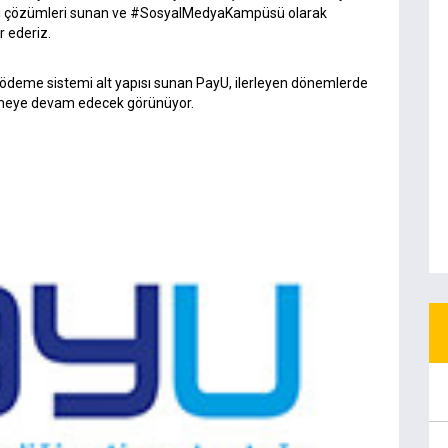
lı çözümleri sunan ve #SosyalMedyaKampüsü olarak
r ederiz.
ir ödeme sistemi alt yapısı sunan PayU, ilerleyen dönemlerde
yümeye devam edecek görünüyor.