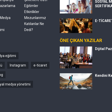
SOSYAL M
 Pazarlama
Eğitimler
SERTİFİK
Etkinlikler
 Medya
Mezunlarımız
E-TİCARE
Katılanlar Ne
imi
Dedi?
ÖNE ÇIKAN YAZILAR
Dijital Pa
ya eğitimi
sü
Instagram
e-ticaret
ng
Kendini Ke
yal medya yönetimi