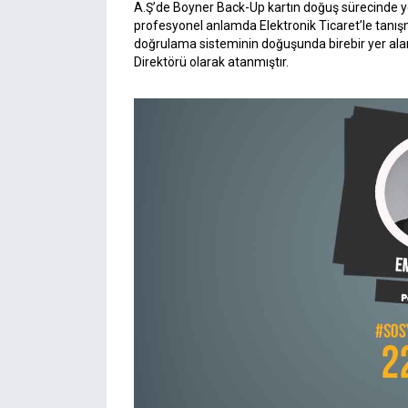
A.Ş’de Boyner Back-Up kartın doğuş sürecinde ye
profesyonel anlamda Elektronik Ticaret’le tanışm
doğrulama sisteminin doğuşunda birebir yer alan G
Direktörü olarak atanmıştır.