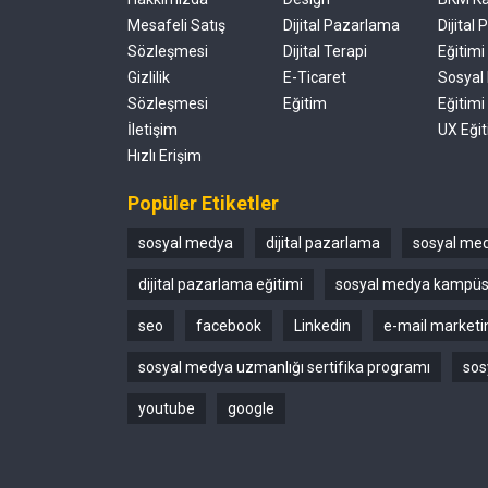
Mesafeli Satış
Dijital Pazarlama
Dijital
Sözleşmesi
Dijital Terapi
Eğitimi
Gizlilik
E-Ticaret
Sosyal
Sözleşmesi
Eğitim
Eğitimi
İletişim
UX Eğit
Hızlı Erişim
Popüler Etiketler
sosyal medya
dijital pazarlama
sosyal med
dijital pazarlama eğitimi
sosyal medya kampü
seo
facebook
Linkedin
e-mail marketi
sosyal medya uzmanlığı sertifika programı
sos
youtube
google