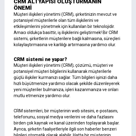
CRM ALTYAPISI OLUŞTURMANIN
ÖNEMİ
Müşteri ilişkileri yönetimi (CRM), şirketinizin mevcut ve
potansiyel müşterilerle olan tüm ilişkilerini ve
etkileşimlerini yönetmek için kullanılan bir teknolojidir.
Amacı oldukça basittir, iş ilişkilerini geliştirmek! Bir CRM
sistemi, şirketlerin müşterilere bağlı kalmasına, süreçleri
kolaylaştırmasına ve karlılığı artırmasına yardımcı olur.
CRM sistemi ne yapar?
Müşteri ilişkileri yönetimi (CRM); çözümü, müşteri ve
potansiyel müşteri bilgilerini kullanarak müşterilerle
güçlü ilişkiler kurmanızı sağlar. Tüm bilgileri işinizi daha
hızlı büyütmenize yardımcı olacak şekilde düzenleyerek
yeni müşteriler bulmanıza, işleri kazanmanıza ve onları
mutlu etmenize yardımcı olur.
CRM sistemleri, bir müşterinin web sitesini, e-postasını,
telefonunu, sosyal medya verilerini ve daha fazlasını
birden çok kaynak ve kanal üzerinden toplayarak başlar.
Ayrıca, şirketin faaliyetleriyle ilgili son haberler benzeri
bilgileri otomatik olarak alabilir. Hatta bir müşterinin