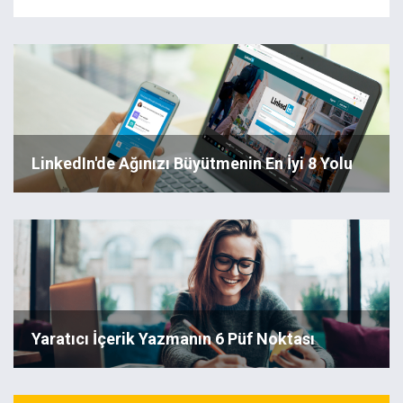
LinkedIn'de Ağınızı Büyütmenin En İyi 8 Yolu
Yaratıcı İçerik Yazmanın 6 Püf Noktası