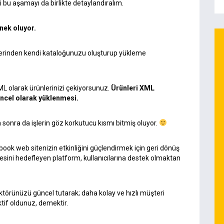
i bu aşamayı da birlikte detaylandıralım.
nek oluyor.
erinden kendi kataloğunuzu oluşturup yükleme
ML
olarak ürünlerinizi çekiyorsunuz.
Ürünleri XML
üncel olarak yüklenmesi.
onra da işlerin göz korkutucu kısmı bitmiş oluyor.
ok web sitenizin etkinliğini güçlendirmek için geri dönüş
mesini hedefleyen platform, kullanıcılarına destek olmaktan
ktörünüzü güncel tutarak; daha kolay ve hızlı müşteri
if oldunuz, demektir.