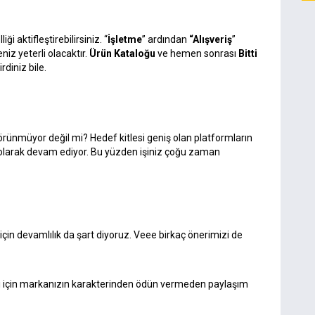
i aktifleştirebilirsiniz. “
İşletme
” ardından
“Alışveriş
”
iz yeterli olacaktır.
Ürün Kataloğu
ve hemen sonrası
Bitti
diniz bile.
örünmüyor değil mi? Hedef kitlesi geniş olan platformların
 olarak devam ediyor. Bu yüzden işiniz çoğu zaman
n devamlılık da şart diyoruz. Veee birkaç önerimizi de
irliği için markanızın karakterinden ödün vermeden paylaşım