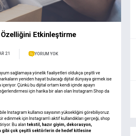
zelliğini Etkinleştirme
AR 21
YORUM YOK
uyum sağlamaya yönelik faaliyetleri oldukça çeşitli ve
rkaların yeniden hayat bulacağı dijital dünyaya girmek ise
çeriyor. Çünkü bu dijital ortam kendi içinde apayrı
değerlendirmesi için harika bir alan olan Instagram Shop da
le Instagram kullanıcı sayısının yüksekliğini görebiliyoruz.
kir edinmek için
Instagram’ı aktif kullandıkları
gerçeği, shop
riyor. Bu alan
tekstil, hazır giyim, dekorasyon,
 gibi çok çeşitli sektörlerin de
hedef kitlesine