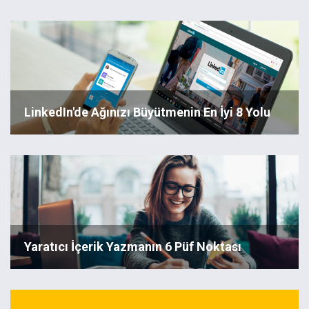
LinkedIn'de Ağınızı Büyütmenin En İyi 8 Yolu
Yaratıcı İçerik Yazmanın 6 Püf Noktası