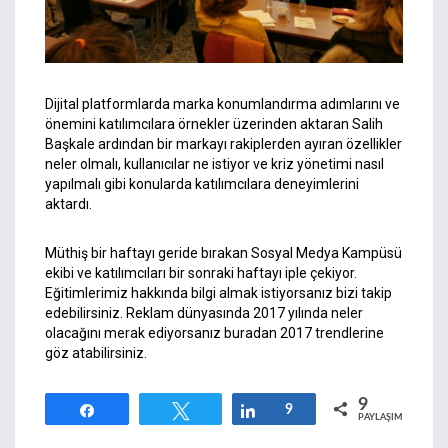
Dijital platformlarda marka konumlandırma adımlarını ve
önemini katılımcılara örnekler üzerinden aktaran Salih
Başkale ardından bir markayı rakiplerden ayıran özellikler
neler olmalı, kullanıcılar ne istiyor ve kriz yönetimi nasıl
yapılmalı gibi konularda katılımcılara deneyimlerini
aktardı.
Müthiş bir haftayı geride bırakan Sosyal Medya Kampüsü
ekibi ve katılımcıları bir sonraki haftayı iple çekiyor.
Eğitimlerimiz hakkında bilgi almak istiyorsanız
bizi
takip
edebilirsiniz. Reklam dünyasında 2017 yılında neler
olacağını merak ediyorsanız
buradan
2017 trendlerine
göz atabilirsiniz.
9
Paylaş
Tweetle
Paylaş
9
PAYLAŞIMLAR