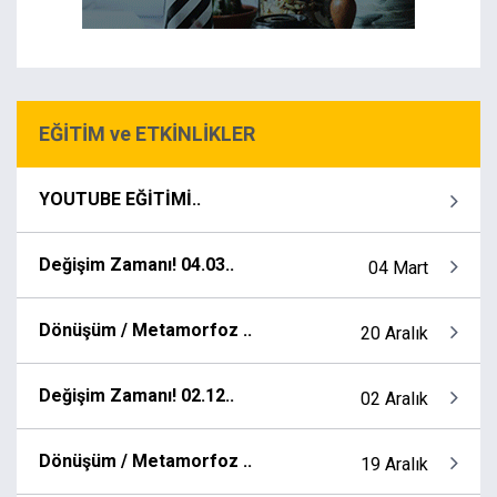
EĞİTİM ve ETKİNLİKLER
YOUTUBE EĞİTİMİ..
Değişim Zamanı! 04.03..
04 Mart
Dönüşüm / Metamorfoz ..
20 Aralık
Değişim Zamanı! 02.12..
02 Aralık
Dönüşüm / Metamorfoz ..
19 Aralık