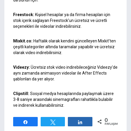
da bunun için.
Freestock
:
Kişisel hesaplar ya da firma hesapları için
stok içerik sağlayan Freestock’un ücretsiz ve ücretli
seçenekleri ile videolar indirebilirsiniz.
Mixkit.co
:
Haftalık olarak kendini güncelleyen Mixkit’ten
çeşitli kategoriler altında taramalar yapabilir ve ücretsiz
olarak video indirebilirsiniz.
Videezy
:
Ücretsiz stok video indirebileceğiniz Videezy’de
aynı zamanda animasyon videolar ile After Effects
şablonları da yer alıyor.
Clipstill
:
Sosyal medya hesaplarında paylaşmak üzere
3-8 saniye arasındaki sinemagrafları rahatlıkla bulabilir
ve indirerek kullanabilirsiniz.
0
Paylaş
Tweetle
Paylaş
PAYLAŞIMLAR