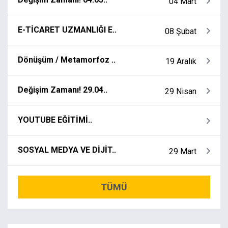
04 Mart
E-TİCARET UZMANLIĞI E..
08 Şubat
Dönüşüm / Metamorfoz ..
19 Aralık
Değişim Zamanı! 29.04..
29 Nisan
YOUTUBE EĞİTİMİ..
SOSYAL MEDYA VE DİJİT..
29 Mart
TÜMÜ