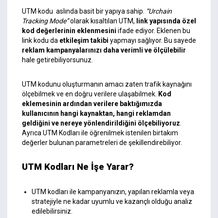
UTM kodu aslında basit bir yapıya sahip.
“Urchain
Tracking Mode”
olarak kısaltılan UTM,
link yapısında özel
kod değerlerinin eklenmesini
ifade ediyor. Eklenen bu
link kodu da
etkileşim takibi
yapmayı sağlıyor. Bu sayede
reklam kampanyalarınızı daha verimli ve ölçülebilir
hale getirebiliyorsunuz.
UTM kodunu oluşturmanın amacı zaten trafik kaynağını
ölçebilmek ve en doğru verilere ulaşabilmek.
Kod
eklemesinin ardından verilere baktığımızda
kullanıcının hangi kaynaktan, hangi reklamdan
geldiğini ve nereye yönlendirildiğini ölçebiliyoruz
.
Ayrıca UTM Kodları ile öğrenilmek istenilen birtakım
değerler bulunan parametreleri de şekillendirebiliyor.
UTM Kodları Ne İşe Yarar?
UTM kodları ile kampanyanızın, yapılan reklamla veya
stratejiyle ne kadar uyumlu ve kazançlı olduğu analiz
edilebilirsiniz.