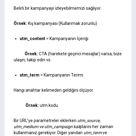
Belirli bir kampanyayı izleyebilmemizi sağlıyor.
Örnek:
Kış kampanyası (Kullanmak zorunlu)
utm_content
= Kampanyanın İçeriği
Örnek:
CTA (harekete geçirici mesajlar) varsa; bize
ulaşın, takip edin vs.
utm_term
= Kampanyanın Terimi
Hangi anahtar kelimeden geldiğini ölçüyor.
Örnek:
utm kodu
Bir URL’ye parametreler eklerken
utm_source,
utm_medium ve utm_campaign kalı
plarını her zaman
kullanmanız gerekiyor. Diğer yandan
utm_term
ve