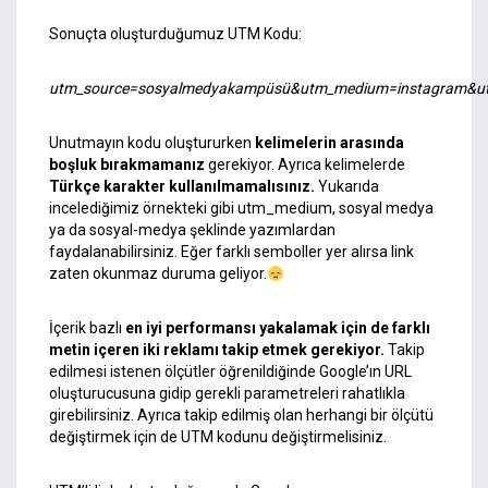
Sonuçta oluşturduğumuz UTM Kodu:
utm_source=sosyalmedyakampüsü&utm_medium=instagram&ut
Unutmayın kodu oluştururken
kelimelerin arasında
boşluk bırakmamanız
gerekiyor. Ayrıca kelimelerde
Türkçe karakter kullanılmamalısınız.
Yukarıda
incelediğimiz örnekteki gibi utm_medium, sosyal medya
ya da sosyal-medya şeklinde yazımlardan
faydalanabilirsiniz. Eğer farklı semboller yer alırsa link
zaten okunmaz duruma geliyor.
İçerik bazlı
en iyi performansı yakalamak için de farklı
metin içeren iki reklamı takip etmek gerekiyor.
Takip
edilmesi istenen ölçütler öğrenildiğinde Google’ın URL
oluşturucusuna gidip gerekli parametreleri rahatlıkla
girebilirsiniz. Ayrıca takip edilmiş olan herhangi bir ölçütü
değiştirmek için de UTM kodunu değiştirmelisiniz.