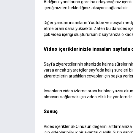
Aldığınız yanıtlarına göre hazırlayacağınız içerik s
içeriğinizden beklediğiniz aksiyon sağlanabilir.
Diğer yandan insanların Youtube ve sosyal medya
etme oranı daha yüksektir. Zaten bu da video içe
çok video içeriği oluşturursanız sayfanıza o kad
Video içeriklerinizle insanları sayfada
Sayfa ziyaretçilerinin sitenizde kalma sürelerini
varsa ancak ziyaretçiler sayfada kalış süreleri bir
ziyaretçilerin aradıkları cevaplar için başka yerler
İnsanların video izleme oranı bir blog yazısı oku
olmasını sağlamak için video etkili bir yöntemdir
Sonuç
Video içerikler SEO’nuzun değerini arttırmanıza
için videolar büyük bir avantaj olabilir. Sizin yapm