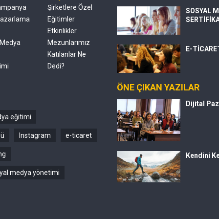
ampanya
Şirketlere Özel
SOSYAL M
 Pazarlama
Eğitimler
SERTİFİK
Etkinlikler
 Medya
Mezunlarımız
E-TİCARE
Katılanlar Ne
imi
Dedi?
ÖNE ÇIKAN YAZILAR
Dijital Pa
ya eğitimi
sü
Instagram
e-ticaret
ng
Kendini Ke
yal medya yönetimi