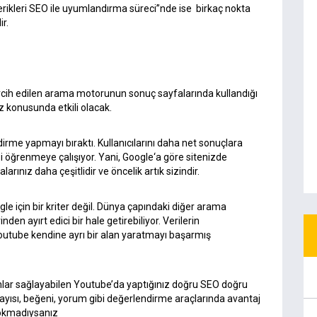
rikleri SEO ile uyumlandırma süreci”nde ise birkaç nokta
ir.
rcih edilen arama motorunun sonuç sayfalarında kullandığı
z konusunda etkili olacak.
irme yapmayı bıraktı. Kullanıcılarını daha net sonuçlara
i öğrenmeye çalışıyor. Yani,
Google
‘a göre sitenizde
arınız daha çeşitlidir ve öncelik artık sizindir.
gle için bir kriter değil. Dünya çapındaki diğer arama
rinden ayırt edici bir hale getirebiliyor. Verilerin
Youtube kendine ayrı bir alan yaratmayı başarmış
nlar sağlayabilen
Youtube’da yaptığınız doğru SEO
doğru
ayısı, beğeni, yorum gibi değerlendirme araçlarında avantaj
a okmadıysanız