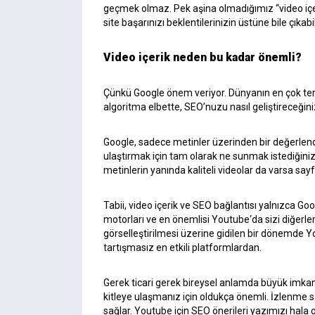
geçmek olmaz. Pek aşina olmadığımız “video içe
site başarınızı beklentilerinizin üstüne bile çıkabil
Video içerik neden bu kadar önemli?
Çünkü
Google
önem veriyor. Dünyanın en çok te
algoritma elbette, SEO’nuzu nasıl geliştireceğini
Google
, sadece metinler üzerinden bir değerlend
ulaştırmak için tam olarak ne sunmak istediğiniz
metinlerin yanında kaliteli videolar da varsa sayfal
Tabii, video içerik ve SEO bağlantısı yalnızca Goo
motorları ve en önemlisi
Youtube
‘da sizi diğerle
görselleştirilmesi üzerine gidilen bir dönemde 
tartışmasız en etkili platformlardan.
Gerek ticari gerek bireysel anlamda büyük imka
kitleye ulaşmanız için oldukça önemli. İzlenme s
sağlar. Youtube için SEO önerileri yazımızı hal