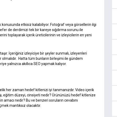
ak konusunda etkisiz kalabiliyor. Fotoğraf veya görsellerin ilgi
 sefer de derdimizi tek bir kareye sığdırma sorunu ile
rini toplayarak içerik üreticilerinin ve izleyicilerin en yeni
r. İçeriğiniz izleyiciye bir şeyler sunmalı, izleyenleri
ilir olmalıdır. Hatta tüm bunların birleşimi ile gündem
geriye yalnızca akıllıca SEO yapmak kalıyor.
elik her zaman hedef kitlenizi iyi tanımanızdır. Video içerik
ğı, eğitim düzeyi, cinsiyeti nedir? Ürününüzü hedef kitlenize
riğin amacı nedir? Bu ve benzeri soruların cevabını
mek mantıksız olacaktır.