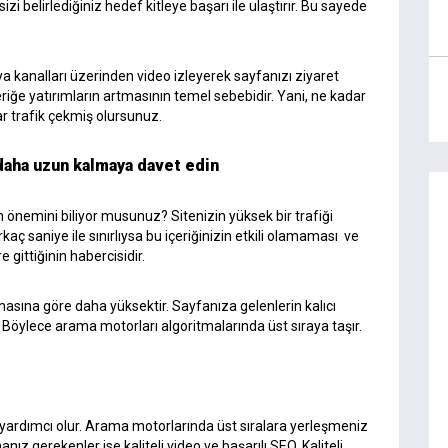
izi belirlediğiniz hedef kitleye başarı ile ulaştırır. Bu sayede
 kanalları üzerinden video izleyerek sayfanızı ziyaret
riğe yatırımların artmasının temel sebebidir. Yani, ne kadar
ar trafik çekmiş olursunuz.
 daha uzun kalmaya davet edin
n önemini biliyor musunuz? Sitenizin yüksek bir trafiği
kaç saniye ile sınırlıysa bu içeriğinizin etkili olamaması ve
e gittiğinin habercisidir.
masına göre daha yüksektir. Sayfanıza gelenlerin kalıcı
. Böylece arama motorları algoritmalarında üst sıraya taşır.
 yardımcı olur. Arama motorlarında üst sıralara yerleşmeniz
anız gerekenler ise kaliteli video ve başarılı SEO. Kaliteli