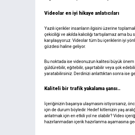
Videolar en iyi hikaye anlatıcıları
Yazılı içerikler insanların ilgisini üzerine toplam
çekiciliği ve akılda kalıcılığı tartışılamaz ama bu
karşılaşıyoruz. Videolar tüm bu içeriklerin iyi yönle
gözdesi haline geliyor.
Bu noktada ise videonuzun kalitesi büyük önem taşı
güldürebilir, eğitebilir, şaşırtabilir veya şok edeb
yaratabilirsiniz. Derdinizi anlattıktan sonra ise 
Kaliteli bir trafik yakalama şansı..
İçeriğinizin başarıya ulaşmasını istiyorsanız, önc
için de durum böyledir. Hedef kitlenizin yaş aralı
anlatmak için en etkili yol ne olabilir? Video içe
hazırlanmadan içerik hazırlanma aşamasına geç