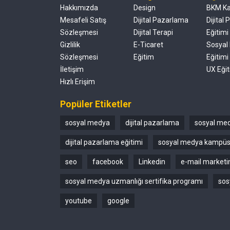
Hakkımızda
Design
BKM K
Mesafeli Satış
Dijital Pazarlama
Dijital
Sözleşmesi
Dijital Terapi
Eğitimi
Gizlilik
E-Ticaret
Sosyal
Sözleşmesi
Eğitim
Eğitimi
İletişim
UX Eğit
Hızlı Erişim
Popüler Etiketler
sosyal medya
dijital pazarlama
sosyal med
dijital pazarlama eğitimi
sosyal medya kampü
seo
facebook
Linkedin
e-mail marketi
sosyal medya uzmanlığı sertifika programı
sos
youtube
google