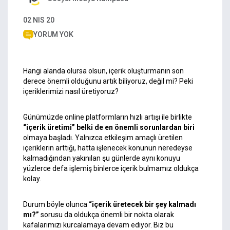
02 NIS 20
YORUM YOK
Hangi alanda olursa olsun, i
çerik
oluşturmanın son
derece önemli olduğunu artık biliyoruz, değil mi?
Peki
içeriklerimizi nasıl üretiyoruz?
Günümüzde online platformların hızlı artışı ile birlikte
“
içerik üretimi
” belki de en önemli sorunlardan biri
olmaya başladı. Yalnızca etkileşim amaçlı üretilen
içeriklerin arttığı, hatta işlenecek konunun neredeyse
kalmadığından yakınılan şu günlerde aynı konuyu
yüzlerce defa işlemiş binlerce içerik bulmamız oldukça
kolay.
Durum böyle olunca
“içerik üretecek bir şey kalmadı
mı?”
sorusu da oldukça önemli bir nokta olarak
kafalarımızı kurcalamaya devam ediyor. Biz bu