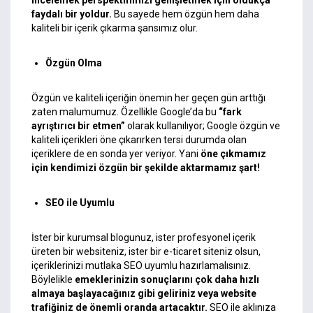
incelemek perspektifimizi genişletmek için oldukça
faydalı bir yoldur.
Bu sayede hem özgün hem daha
kaliteli bir içerik çıkarma şansımız olur.
Özgün Olma
Özgün ve kaliteli içeriğin önemin her geçen gün arttığı
zaten malumumuz. Özellikle
Google
’da bu
“fark
ayrıştırıcı bir etmen”
olarak kullanılıyor; Google özgün ve
kaliteli içerikleri öne çıkarırken tersi durumda olan
içeriklere de en sonda yer veriyor. Yani
öne çıkmamız
için kendimizi özgün bir şekilde aktarmamız şart!
SEO ile Uyumlu
İster bir kurumsal blogunuz, ister profesyonel içerik
üreten bir websiteniz, ister bir e-ticaret siteniz olsun,
içeriklerinizi mutlaka SEO uyumlu hazırlamalısınız.
Böylelikle
emeklerinizin sonuçlarını çok daha hızlı
almaya başlayacağınız gibi geliriniz veya website
trafiğiniz de önemli oranda artacaktır.
SEO ile aklınıza